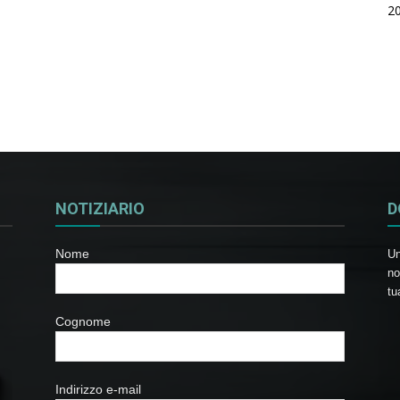
2
NOTIZIARIO
D
Nome
Un
no
tu
Cognome
Indirizzo e-mail