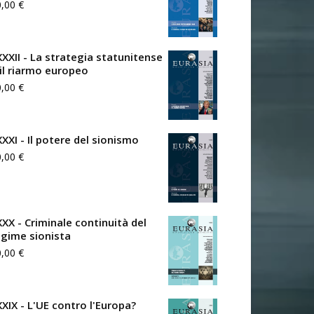
0,00
€
XXXII - La strategia statunitense
 il riarmo europeo
0,00
€
XXXI - Il potere del sionismo
0,00
€
XXX - Criminale continuità del
egime sionista
0,00
€
XXIX - L'UE contro l'Europa?