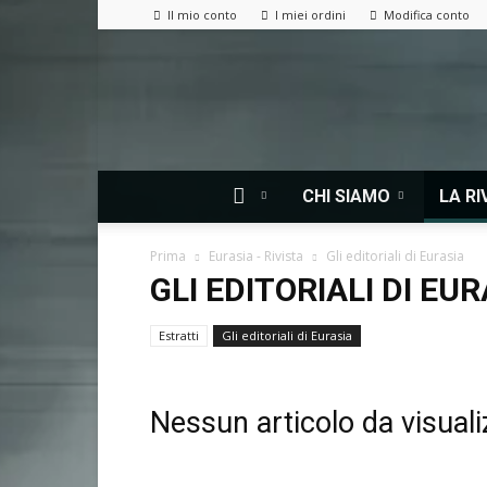
Il mio conto
I miei ordini
Modifica conto
CHI SIAMO
LA RI
Prima
Eurasia - Rivista
Gli editoriali di Eurasia
GLI EDITORIALI DI EU
Estratti
Gli editoriali di Eurasia
Nessun articolo da visuali