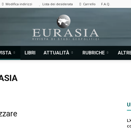
Modifica indirizzi
Lista dei desiderata
Carrello
F.A.Q.
VISTA
LIBRI
ATTUALITÀ
RUBRICHE
ALTRE
Eurasia
RASIA
|
U
zzare
LX
c