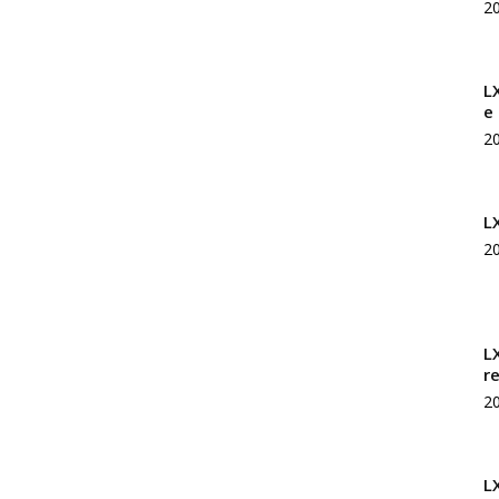
2
Rivista
L
e
2
di
L
2
studi
L
r
2
geopolitici
L