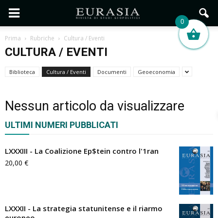
0
Prima
Rubriche
Cultura / Eventi
CULTURA / EVENTI
Biblioteca
Cultura / Eventi
Documenti
Geoeconomia
Nessun articolo da visualizzare
ULTIMI NUMERI PUBBLICATI
LXXXIII - La Coalizione Ep$tein contro l'1ran
20,00
€
LXXXII - La strategia statunitense e il riarmo
europeo