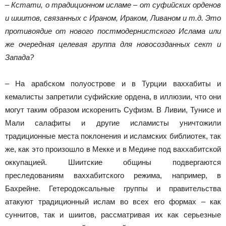
– Кстати, о традиционном исламе – от суфийских орденов
и шиитов, связанных с Ираном, Ираком, Ливаном и т.д. Это
противоядие от нового постмодернистского Ислама или
же очередная целевая группа для новосозданных сект и
Запада?
– На арабском полуострове и в Турции ваххабиты и
кемалисты запретили суфийские ордена, в иллюзии, что они
могут таким образом искоренить Суфизм. В Ливии, Тунисе и
Мали салафиты и другие исламисты уничтожили
традиционные места поклонения и исламских библиотек, так
же, как это произошло в Мекке и в Медине под ваххабитской
оккупацией. Шиитские общины подвергаются
преследованиям ваххабитского режима, например, в
Бахрейне. Гетеродоксальные группы и правительства
атакуют традиционный ислам во всех его формах – как
суннитов, так и шиитов, рассматривая их как серьезные