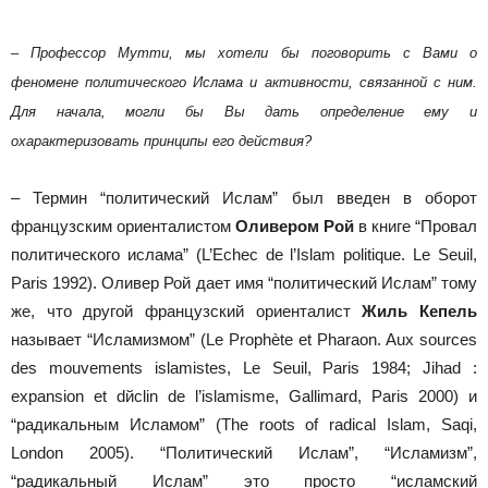
– Профессор Мутти, мы хотели бы поговорить с Вами о
феномене политического Ислама и активности, связанной с ним.
Для начала, могли бы Вы дать определение ему и
охарактеризовать принципы его действия?
– Термин “политический Ислам” был введен в оборот
французским ориенталистом
Оливером Рой
в книге “Провал
политического ислама” (L’Echec de l’Islam politique. Le Seuil,
Paris 1992). Оливер Рой дает имя “политический Ислам” тому
же, что другой французский ориенталист
Жиль Кепель
называет “Исламизмом” (Le Prophète et Pharaon. Aux sources
des mouvements islamistes, Le Seuil, Paris 1984; Jihad :
expansion et dйclin de l’islamisme, Gallimard, Paris 2000) и
“радикальным Исламом” (The roots of radical Islam, Saqi,
London 2005). “Политический Ислам”, “Исламизм”,
“радикальный Ислам” это просто “исламский