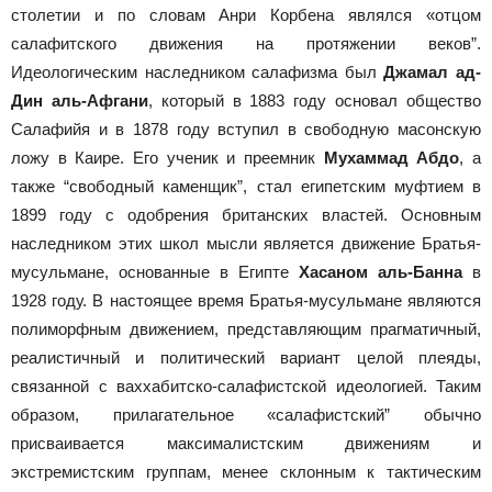
столетии и по словам Анри Корбена являлся «отцом
салафитского движения на протяжении веков”.
Идеологическим наследником салафизма был
Джамал ад-
Дин аль-Афгани
, который в 1883 году основал общество
Салафийя и в 1878 году вступил в свободную масонскую
ложу в Каире. Его ученик и преемник
Мухаммад Абдо
, а
также “свободный каменщик”, стал египетским муфтием в
1899 году с одобрения британских властей. Основным
наследником этих школ мысли является движение Братья-
мусульмане, основанные в Египте
Хасаном аль-Банна
в
1928 году. В настоящее время Братья-мусульмане являются
полиморфным движением, представляющим прагматичный,
реалистичный и политический вариант целой плеяды,
связанной с ваххабитско-салафистской идеологией. Таким
образом, прилагательное «салафистский” обычно
присваивается максималистским движениям и
экстремистским группам, менее склонным к тактическим