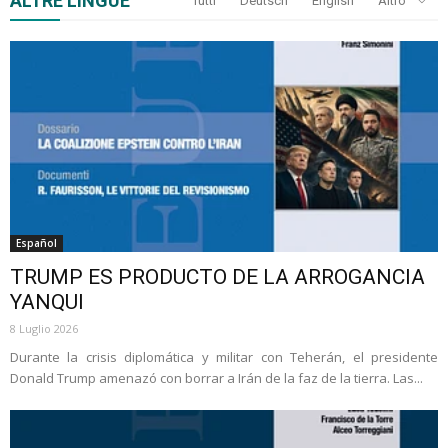
ALTRE LINGUE
Tutti
Deutsch
English
Altro
Español
TRUMP ES PRODUCTO DE LA ARROGANCIA
YANQUI
8 Luglio 2026
Durante la crisis diplomática y militar con Teherán, el presidente
Donald Trump amenazó con borrar a Irán de la faz de la tierra. Las...