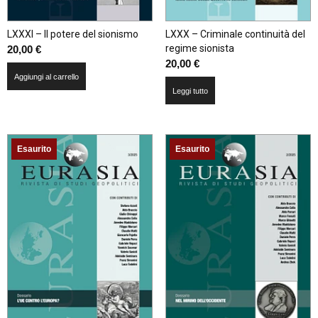
LXXXI – Il potere del sionismo
LXXX – Criminale continuità del
regime sionista
20,00
€
20,00
€
Aggiungi al carrello
Leggi tutto
Esaurito
Esaurito