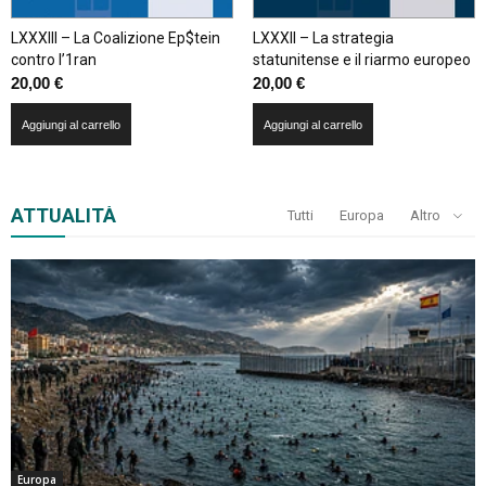
LXXXIII – La Coalizione Ep$tein
LXXXII – La strategia
contro l’1ran
statunitense e il riarmo europeo
20,00
€
20,00
€
Aggiungi al carrello
Aggiungi al carrello
ATTUALITÀ
Tutti
Europa
Altro
Europa