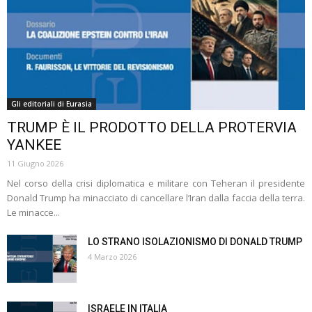
Gli editoriali di Eurasia
TRUMP È IL PRODOTTO DELLA PROTERVIA
YANKEE
11 Giugno 2026
Nel corso della crisi diplomatica e militare con Teheran il presidente
Donald Trump ha minacciato di cancellare l’Iran dalla faccia della terra.
Le minacce...
LO STRANO ISOLAZIONISMO DI DONALD TRUMP
4 Marzo 2026
ISRAELE IN ITALIA