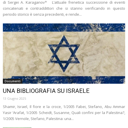
di Sergei A. Karaganov* L’attuale frenetica successione di eventi
concatenati e contraddittori che si stanno verificando in questo
periodo storico è senza precedenti, e rende...
Documenti
UNA BIBLIOGRAFIA SU ISRAELE
13 Giugno 2025
Shamir, Israel, Il fiore e la croce, 1/2005 Fabei, Stefano, Abu Ammar
Yasir ‘Arafat, 1/2005 Scheidt, Susanne, Quali confini per la Palestina?,
1/2005 Vernole, Stefano, Palestina: una...