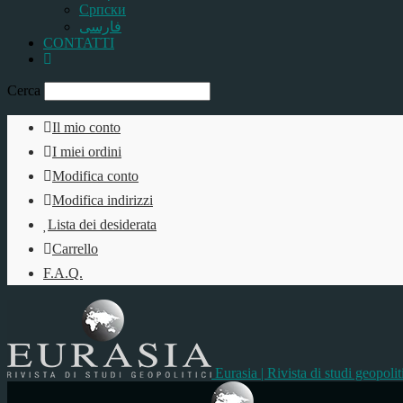
Српски
فارسی
CONTATTI
Cerca
Il mio conto
I miei ordini
Modifica conto
Modifica indirizzi
Lista dei desiderata
Carrello
F.A.Q.
Eurasia | Rivista di studi geopolit