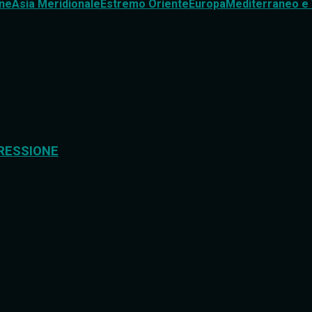
ne
Asia Meridionale
Estremo Oriente
Europa
Mediterraneo e 
RESSIONE