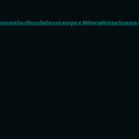
onomia
Geofilosofia
Geostrategia e Militaria
Notizie
Scienza 