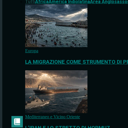
Tutti
Africa
America Indiolatina
Area Anglosasso
Europa
LA MIGRAZIONE COME STRUMENTO DI P
Mediterraneo e Vicino Oriente