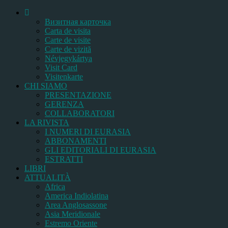
Bизитная карточка
Carta de visita
Carte de visite
Carte de vizită
Névjegykártya
Visit Card
Visitenkarte
CHI SIAMO
PRESENTAZIONE
GERENZA
COLLABORATORI
LA RIVISTA
I NUMERI DI EURASIA
ABBONAMENTI
GLI EDITORIALI DI EURASIA
ESTRATTI
LIBRI
ATTUALITÀ
Africa
America Indiolatina
Area Anglosassone
Asia Meridionale
Estremo Oriente