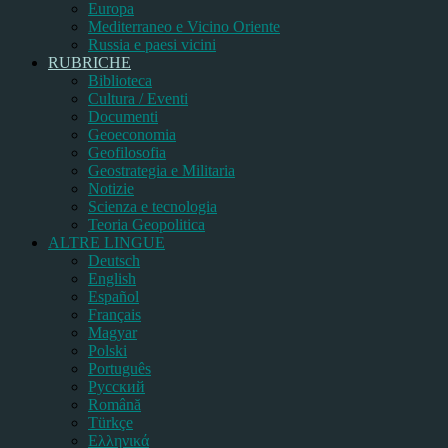
Europa
Mediterraneo e Vicino Oriente
Russia e paesi vicini
RUBRICHE
Biblioteca
Cultura / Eventi
Documenti
Geoeconomia
Geofilosofia
Geostrategia e Militaria
Notizie
Scienza e tecnologia
Teoria Geopolitica
ALTRE LINGUE
Deutsch
English
Español
Français
Magyar
Polski
Português
Pусский
Română
Türkçe
Ελληνικά