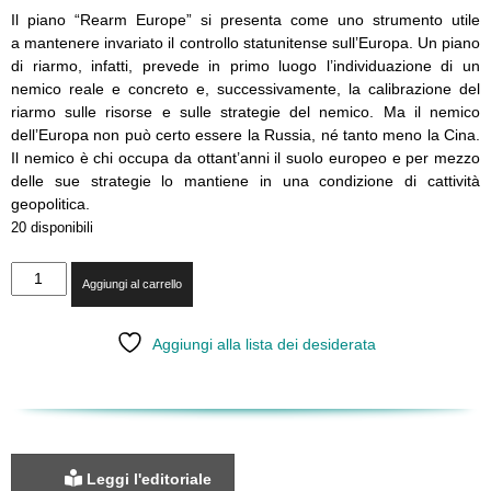
Il piano “Rearm Europe” si presenta come uno strumento
utile
a
mantenere invariato il controllo statunitense
sull’Europa
. Un piano
di riarmo, infatti, prevede in primo luogo l’individuazione di un
nemico reale e concreto e, successivamente, la calibrazione del
riarmo sulle risorse e sulle strategie
del
nemico. Ma
il nemico
dell’Europa
non può certo essere la Russia, né tanto meno la Cina.
Il nemico è chi occupa da ottant’anni il suolo europeo e per mezzo
delle sue strategie lo mantiene in una condizione di cattività
geopolitica.
20 disponibili
LXXXII
Aggiungi al carrello
-
La
strategia
Aggiungi alla lista dei desiderata
statunitense
e
il
riarmo
europeo
quantità
Leggi l'editoriale