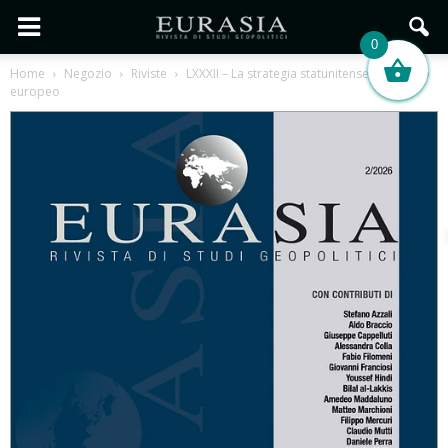
0
Home
Negozio
Riviste
LXXXII – La strategia statunitense e il riarmo
europeo