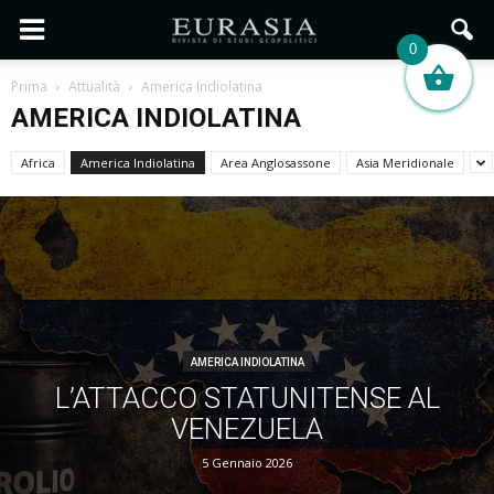
0
Prima
Attualità
America Indiolatina
AMERICA INDIOLATINA
Africa
America Indiolatina
Area Anglosassone
Asia Meridionale
AMERICA INDIOLATINA
L’ATTACCO STATUNITENSE AL
VENEZUELA
5 Gennaio 2026