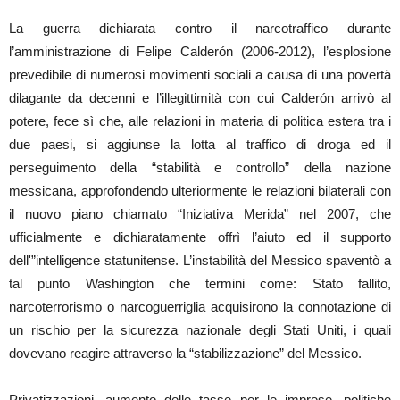
La guerra dichiarata contro il narcotraffico durante
l’amministrazione di Felipe Calderón (2006-2012), l’esplosione
prevedibile di numerosi movimenti sociali a causa di una povertà
dilagante da decenni e l’illegittimità con cui Calderón arrivò al
potere, fece sì che, alle relazioni in materia di politica estera tra i
due paesi, si aggiunse la lotta al traffico di droga ed il
perseguimento della “stabilità e controllo” della nazione
messicana, approfondendo ulteriormente le relazioni bilaterali con
il nuovo piano chiamato “Iniziativa Merida” nel 2007, che
ufficialmente e dichiaratamente offrì l’aiuto ed il supporto
dell'”intelligence statunitense. L’instabilità del Messico spaventò a
tal punto Washington che termini come: Stato fallito,
narcoterrorismo o narcoguerriglia acquisirono la connotazione di
un rischio per la sicurezza nazionale degli Stati Uniti, i quali
dovevano reagire attraverso la “stabilizzazione” del Messico.
Privatizzazioni, aumento delle tasse per le imprese, politiche