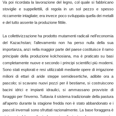
Va poi ricordata la lavorazione del legno, col quale si fabbricano
stoviglie e suppellettili, di regola in un sol pezzo e spesso
riccamente intagliate; era invece poco sviluppata quella dei metalli
e del tutto assente la produzione fittile.
La collettivizzazione ha prodotto mutamenti radicali nell’economia
del Kazachstan; l’allevamento non ha perso nulla della sua
importanza, anzi nella maggior parte del paese costituisce il ramo
principale della produzione kolchosiana, ma è praticato su basi
completamente nuove e secondo i principi scientifici più moderni.
Sono stati esplorati e resi utilizzabili mediante opere di irrigazione
milioni di ettari di aride steppe semidesertiche, adibite ora a
pascolo; si scavano nuovi pozzi per il bestiame, si costruiscono
bacini idrici e impianti idraulici, si ammassano provviste di
foraggio per l’inverno. Tuttavia il sistema tradizionale della pastura
all’aperto durante la stagione fredda non è stato abbandonato e i
pascoli invernali sono sfruttati razionalmente. La base foraggera è