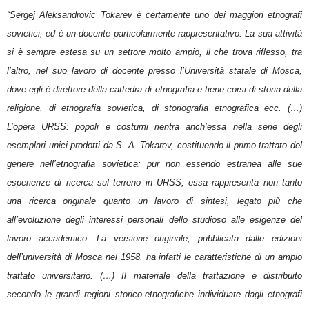
“Sergej Aleksandrovic Tokarev è certamente uno dei maggiori etnografi
sovietici, ed è un docente particolarmente rappresentativo. La sua attività
si è sempre estesa su un settore molto ampio, il che trova riflesso, tra
l’altro, nel suo lavoro di docente presso l’Università statale di Mosca,
dove egli è direttore della cattedra di etnografia e tiene corsi di storia della
religione, di etnografia sovietica, di storiografia etnografica ecc. (…)
L’opera URSS: popoli e costumi rientra anch’essa nella serie degli
esemplari unici prodotti da S. A. Tokarev, costituendo il primo trattato del
genere nell’etnografia sovietica; pur non essendo estranea alle sue
esperienze di ricerca sul terreno in URSS, essa rappresenta non tanto
una ricerca originale quanto un lavoro di sintesi, legato più che
all’evoluzione degli interessi personali dello studioso alle esigenze del
lavoro accademico. La versione originale, pubblicata dalle edizioni
dell’università di Mosca nel 1958, ha infatti le caratteristiche di un ampio
trattato universitario. (…) Il materiale della trattazione è distribuito
secondo le grandi regioni storico-etnografiche individuate dagli etnografi