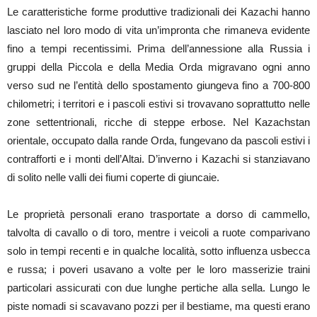
Le caratteristiche forme produttive tradizionali dei Kazachi hanno
lasciato nel loro modo di vita un’impronta che rimaneva evidente
fino a tempi recentissimi. Prima dell’annessione alla Russia i
gruppi della Piccola e della Media Orda migravano ogni anno
verso sud ne l’entità dello spostamento giungeva fino a 700-800
chilometri; i territori e i pascoli estivi si trovavano soprattutto nelle
zone settentrionali, ricche di steppe erbose. Nel Kazachstan
orientale, occupato dalla rande Orda, fungevano da pascoli estivi i
contrafforti e i monti dell’Altai. D’inverno i Kazachi si stanziavano
di solito nelle valli dei fiumi coperte di giuncaie.
Le proprietà personali erano trasportate a dorso di cammello,
talvolta di cavallo o di toro, mentre i veicoli a ruote comparivano
solo in tempi recenti e in qualche località, sotto influenza usbecca
e russa; i poveri usavano a volte per le loro masserizie traini
particolari assicurati con due lunghe pertiche alla sella. Lungo le
piste nomadi si scavavano pozzi per il bestiame, ma questi erano