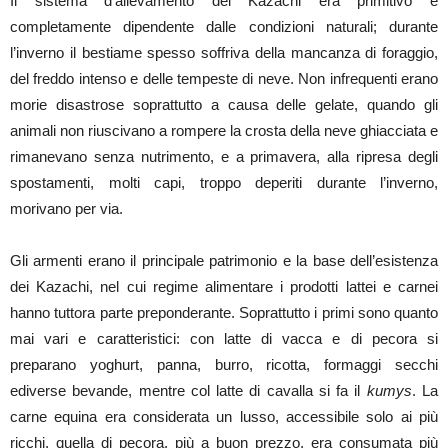
Il sistema d’allevamento dei Kazachi era primitivo e
completamente dipendente dalle condizioni naturali; durante
l’inverno il bestiame spesso soffriva della mancanza di foraggio,
del freddo intenso e delle tempeste di neve. Non infrequenti erano
morie disastrose soprattutto a causa delle gelate, quando gli
animali non riuscivano a rompere la crosta della neve ghiacciata e
rimanevano senza nutrimento, e a primavera, alla ripresa degli
spostamenti, molti capi, troppo deperiti durante l’inverno,
morivano per via.
Gli armenti erano il principale patrimonio e la base dell’esistenza
dei Kazachi, nel cui regime alimentare i prodotti lattei e carnei
hanno tuttora parte preponderante. Soprattutto i primi sono quanto
mai vari e caratteristici: con latte di vacca e di pecora si
preparano yoghurt, panna, burro, ricotta, formaggi secchi
ediverse bevande, mentre col latte di cavalla si fa il
kumys
. La
carne equina era considerata un lusso, accessibile solo ai più
ricchi, quella di pecora, più a buon prezzo, era consumata più