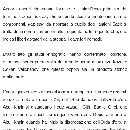
Ancora oscuri rimangono l’origine e il significato primitivo del
termine
kazach
,
kazak
, che secondo alcuni è un etnonimo a due
componenti,
kaz-sak
, da riportare a quello degli antichi Saci; si
tratta di un nome comune molto frequente nelle lingue turche, che
indica i liberi abitatori della steppa, i cavalieri nomadi.
D’altro lato gli studi etnografici hanno confermato l’opinione,
espressa per la prima volta dal grande uomo di scienza kazaco
Čokan Valichanov, che questo popolo sia un prodotto storico
molto tardo.
L’aggregato etnico kazaco si forma in tempi relativamente recenti,
verso la metà del secolo XV; nel 1456 dal
khan
dell’Orda d’oro
Abu’l-Khair si distaccano i due vassalli Giäni-Bäg e Girej, che
insieme ai loro sudditi si dirigono verso est. Dopo la morte di
Abu’l-Khair, quando ha inizio la disgregazione dell’Orda d’oro, ai
seguaci dei due
khan
si uniscono ancora alcune decine di migliaia