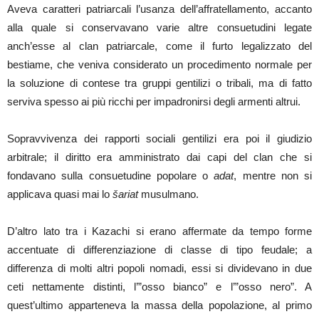
Aveva caratteri patriarcali l’usanza dell’affratellamento, accanto
alla quale si conservavano varie altre consuetudini legate
anch’esse al clan patriarcale, come il furto legalizzato del
bestiame, che veniva considerato un procedimento normale per
la soluzione di contese tra gruppi gentilizi o tribali, ma di fatto
serviva spesso ai più ricchi per impadronirsi degli armenti altrui.
Sopravvivenza dei rapporti sociali gentilizi era poi il giudizio
arbitrale; il diritto era amministrato dai capi del clan che si
fondavano sulla consuetudine popolare o
adat
, mentre non si
applicava quasi mai lo
šariat
musulmano.
D’altro lato tra i Kazachi si erano affermate da tempo forme
accentuate di differenziazione di classe di tipo feudale; a
differenza di molti altri popoli nomadi, essi si dividevano in due
ceti nettamente distinti, l’”osso bianco” e l’”osso nero”. A
quest’ultimo apparteneva la massa della popolazione, al primo