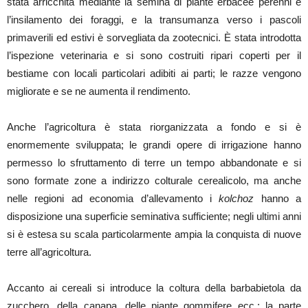
stata arricchita mediante la semina di piante erbacee perenni e
l’insilamento dei foraggi, e la transumanza verso i pascoli
primaverili ed estivi è sorvegliata da zootecnici. È stata introdotta
l’ispezione veterinaria e si sono costruiti ripari coperti per il
bestiame con locali particolari adibiti ai parti; le razze vengono
migliorate e se ne aumenta il rendimento.
Anche l’agricoltura è stata riorganizzata a fondo e si è
enormemente sviluppata; le grandi opere di irrigazione hanno
permesso lo sfruttamento di terre un tempo abbandonate e si
sono formate zone a indirizzo colturale cerealicolo, ma anche
nelle regioni ad economia d’allevamento i
kolchoz
hanno a
disposizione una superficie seminativa sufficiente; negli ultimi anni
si è estesa su scala particolarmente ampia la conquista di nuove
terre all’agricoltura.
Accanto ai cereali si introduce la coltura della barbabietola da
zucchero, della canapa, delle piante gommifere ecc.; la parte