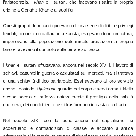
l’aristocrazia, i
khan
e i sultani, che facevano risalire la propria
origine a Genghiz Khan e ai suoi figli.
Questi gruppi dominanti godevano di una serie di diritti e privilegi
feudali, riconosciuti dall’autorità zarista; esigevano tributi in natura,
imponevano alla popolazione determinate prestazioni a proprio
favore, avevano il controllo sulla terra e sui pascoli.
I
khan
e i sultani sfruttavano, ancora nel secolo XVIII, il lavoro di
schiavi, catturati in guerra o acquistati sui mercati, ma si trattava
di una schiavitù di tipo patriarcale. Essi avevano al loro servizio
anche i cosiddetti
tjulengut
, guardie del corpo e servi armati. Nello
stesso secolo si rafforza notevolmente il prestigio della nobiltà
guerriera, dei condottieri, che si trasformano in casta ereditaria.
Nel secolo XIX, con la penetrazione del capitalismo, si
accentuano le contraddizioni di classe, e accanto all’antica