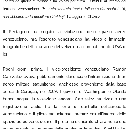
l’aereo da guerra è tornato e ha volato per circa 19 minuti all’interno del
territorio venezuelano. “
E’ stato scortato fuori e tallonato dai nostri F-16,
non abbiamo fatto decollare i Sukhoj
“, ha aggiunto Chávez.
Il Pentagono ha negato la violazione dello spazio aereo
venezuelano, ma l’esercito venezuelano ha video e immagini
fotografiche dell’incursione del velivolo da combattimento USA di
ieri.
Pochi giorni prima, il vice-presidente venezuelano Ramón
Carrizalez aveva pubblicamente denunciato l’intromissione di un
aereo militare statunitense, anch’esso proveniente dalla base
aerea di Curaçao, nel 2009. I governi di Washington e Olanda
hanno negato la violazione ancora, Carrizalez ha rivelato una
registrazione audio tra la torre di controllo dell’aeroporto
venezuelano e il pilota statunitense, mentre era all’interno dello
spazio aereo venezuelano. Il pilota ha dichiarato chiaramente che
stava volando su un aereo della marina militare degli Stati Uniti di