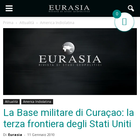
0
Prima
Attualità
America Indiolatina
Attualità
America Indiolatina
La Base militare di Curaçao: la
terza frontiera degli Stati Uniti
Di
Eurasia
-
11 Gennaio 2010