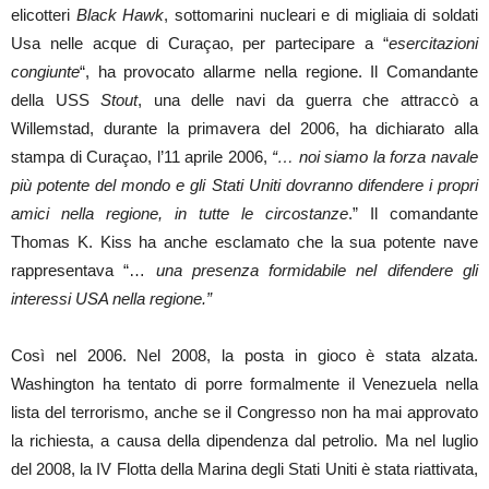
elicotteri
Black Hawk
, sottomarini nucleari e di migliaia di soldati
Usa nelle acque di Curaçao, per partecipare a “
esercitazioni
congiunte
“, ha provocato allarme nella regione. Il Comandante
della USS
Stout
, una delle navi da guerra che attraccò a
Willemstad, durante la primavera del 2006, ha dichiarato alla
stampa di Curaçao, l’11 aprile 2006,
“… noi siamo la forza navale
più potente del mondo e gli Stati Uniti dovranno difendere i propri
amici nella regione, in tutte le circostanze
.” Il comandante
Thomas K. Kiss ha anche esclamato che la sua potente nave
rappresentava “…
una presenza formidabile nel difendere gli
interessi USA nella regione.”
Così nel 2006. Nel 2008, la posta in gioco è stata alzata.
Washington ha tentato di porre formalmente il Venezuela nella
lista del terrorismo, anche se il Congresso non ha mai approvato
la richiesta, a causa della dipendenza dal petrolio. Ma nel luglio
del 2008, la IV Flotta della Marina degli Stati Uniti è stata riattivata,