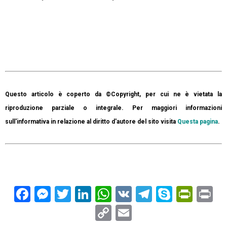
Questo articolo è coperto da ©Copyright, per cui ne è vietata la
riproduzione parziale o integrale. Per maggiori informazioni
sull'informativa in relazione al diritto d'autore del sito visita
Questa pagina
.
Facebook
Messenger
Twitter
LinkedIn
WhatsApp
VK
Telegram
Skype
Prin
Pr
Copy
Email