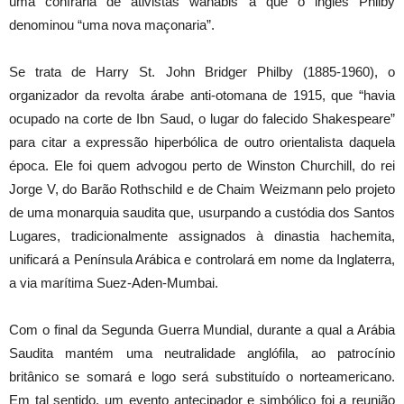
uma confraria de ativistas wahabis à que o inglês Philby
denominou “uma nova maçonaria”.
Se trata de Harry St. John Bridger Philby (1885-1960), o
organizador da revolta árabe anti-otomana de 1915, que “havia
ocupado na corte de Ibn Saud, o lugar do falecido Shakespeare”
para citar a expressão hiperbólica de outro orientalista daquela
época. Ele foi quem advogou perto de Winston Churchill, do rei
Jorge V, do Barão Rothschild e de Chaim Weizmann pelo projeto
de uma monarquia saudita que, usurpando a custódia dos Santos
Lugares, tradicionalmente assignados à dinastia hachemita,
unificará a Península Arábica e controlará em nome da Inglaterra,
a via marítima Suez-Aden-Mumbai.
Com o final da Segunda Guerra Mundial, durante a qual a Arábia
Saudita mantém uma neutralidade anglófila, ao patrocínio
britânico se somará e logo será substituído o norteamericano.
Em tal sentido, um evento antecipador e simbólico foi a reunião