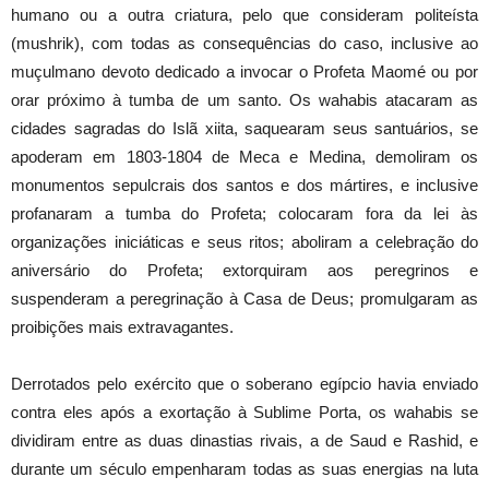
humano ou a outra criatura, pelo que consideram politeísta
(mushrik), com todas as consequências do caso, inclusive ao
muçulmano devoto dedicado a invocar o Profeta Maomé ou por
orar próximo à tumba de um santo. Os wahabis atacaram as
cidades sagradas do Islã xiita, saquearam seus santuários, se
apoderam em 1803-1804 de Meca e Medina, demoliram os
monumentos sepulcrais dos santos e dos mártires, e inclusive
profanaram a tumba do Profeta; colocaram fora da lei às
organizações iniciáticas e seus ritos; aboliram a celebração do
aniversário do Profeta; extorquiram aos peregrinos e
suspenderam a peregrinação à Casa de Deus; promulgaram as
proibições mais extravagantes.
Derrotados pelo exército que o soberano egípcio havia enviado
contra eles após a exortação à Sublime Porta, os wahabis se
dividiram entre as duas dinastias rivais, a de Saud e Rashid, e
durante um século empenharam todas as suas energias na luta