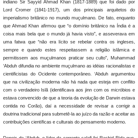
indiano Sir Sayyid Ahmad Khan (1817-1889) que foi dado por
Lord Cromer (1841-1917), um dos principais arquitetos do
imperialismo britânico no mundo muçulmano. De fato, enquanto
que Ahmad Khan afirmou que “o domínio britânico na Índia é a
coisa mais bela que o mundo já havia visto”, e asseverava em
uma fatwa que “não era lícito se rebelar contra os ingleses,
sempre e quando estes respeitassem a religião islâmica e
permitissem aos muçulmanos praticar seu culto”, Muhammad
‘Abduh difundia no ambiente muçulmano as idéias racionalistas e
cientificistas do Ocidente contemporâneo. ‘Abduh argumentou
que na civilização moderna não há nada que esteja em conflito
com o verdadeiro Islã (identificava aos jinn com os micróbios e
estava convencido de que a teoria da evolução de Darwin estava
contida no Corão), daí a necessidade de revisar a corrigir a
doutrina tradicional para submetê-la ao juízo da razão e aceitar as
contribuições científicas e culturais do pensamento moderno.
Depois de ‘Abduh, o líder da corrente salafi foi Rashid Rida que,