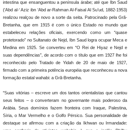
intestina que ensanguentou a península árabe; até que Ibn Saud
(‘Abd al-‘ Aziz ibn ‘Abd ar-Rahman Al-Faisal Al Su’ud, 1882-1953)
realizou realçou de novo a sorte da seita. Patrocinado pela Grã-
Bretanha, que em 1915 é com o único Estado no mundo que
estabeleceu relações oficiais, exercendo como um “quase
protetorado” no Sultanato de Nejd, Ibn Saud logra ocupar Meca e
Medina em 1925. Se converteu em “O Rei de Hiyaz e Nejd e
suas dependências”, de acordo com o título que em 1927 lhe foi
reconhecido pelo Tratado de Yidah de 20 de maio de 1927,
firmado com a primeira potência européia que reconheceu a nova
formação estatal wahabi: a Grã-Bretanha.
“Suas vitórias – escreve um dos tantos orientalistas que cantou
seus feitos – o converteram no governante mais poderoso da
Arábia. Seus domínios fazem fronteira com Iraque, Palestina,
Síria, o Mar Vermelho e o Golfo Pérsico. Sua personalidade de
destaque se afirmou com a criação da Ikhwan ou Irmandade: