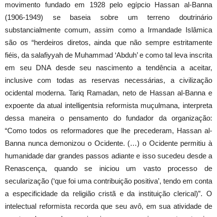
movimento fundado em 1928 pelo egípcio Hassan al-Banna
(1906-1949) se baseia sobre um terreno doutrinário
substancialmente comum, assim como a Irmandade Islâmica
são os “herdeiros diretos, ainda que não sempre estritamente
fiéis, da salafiyyah de Muhammad ‘Abduh’ e como tal leva inscrita
em seu DNA desde seu nascimento a tendência a aceitar,
inclusive com todas as reservas necessárias, a civilização
ocidental moderna. Tariq Ramadan, neto de Hassan al-Banna e
expoente da atual intelligentsia reformista muçulmana, interpreta
dessa maneira o pensamento do fundador da organização:
“Como todos os reformadores que lhe precederam, Hassan al-
Banna nunca demonizou o Ocidente. (…) o Ocidente permitiu à
humanidade dar grandes passos adiante e isso sucedeu desde a
Renascença, quando se iniciou um vasto processo de
secularização (‘que foi uma contribuição positiva’, tendo em conta
a especificidade da religião cristã e da instituição clerical)”. O
intelectual reformista recorda que seu avô, em sua atividade de