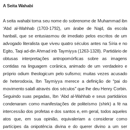
A Seita Wahabi
A seita wahabi toma seu nome do sobrenome de Muhammad ibn
‘Abd al-Wahhab (1703-1792), um árabe de Najd, da escola
hanbalí, que se entusiasmou de imediato pelos escritos de um
advogado literalista que viveu quatro séculos antes na Síria e no
Egito, Taqi ad-din Ahmad inb Taymiyya (1263-1328). Partidário de
obtusas interpretações antropomórficas sobre as imagens
contidas na linguagem corânica, animado de um verdadeiro e
próprio odium theologicum pelo sufismo; muitas vezes acusado
de heterodoxia, Ibn Taymiyya merece a definição de “pai do
movimento salafi através dos séculos” que lhe deu Henry Corbin.
Seguindo suas pegadas, Ibn ‘Abd al-Wahhab e seus partidários
condenaram como manifestações de politeísmo (shirk) a fé na
intercessão dos profetas e dos santos e, em geral, todos aqueles
atos que, em sua opinião, equivaleriam a considerar como
partícipes da onipotência divina e do querer divino a um ser