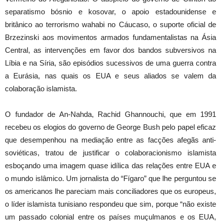
separatismo bósnio e kosovar, o apoio estadounidense e
britânico ao terrorismo wahabi no Cáucaso, o suporte oficial de
Brzezinski aos movimentos armados fundamentalistas na Ásia
Central, as intervenções em favor dos bandos subversivos na
Líbia e na Síria, são episódios sucessivos de uma guerra contra
a Eurásia, nas quais os EUA e seus aliados se valem da
colaboração islamista.
O fundador de An-Nahda, Rachid Ghannouchi, que em 1991
recebeu os elogios do governo de George Bush pelo papel eficaz
que desempenhou na mediação entre as facções afegãs anti-
soviéticas, tratou de justificar o colaboracionismo islamista
esboçando uma imagem quase idílica das relações entre EUA e
o mundo islâmico. Um jornalista do “Fígaro” que lhe perguntou se
os americanos lhe pareciam mais conciliadores que os europeus,
o líder islamista tunisiano respondeu que sim, porque “não existe
um passado colonial entre os países muçulmanos e os EUA,