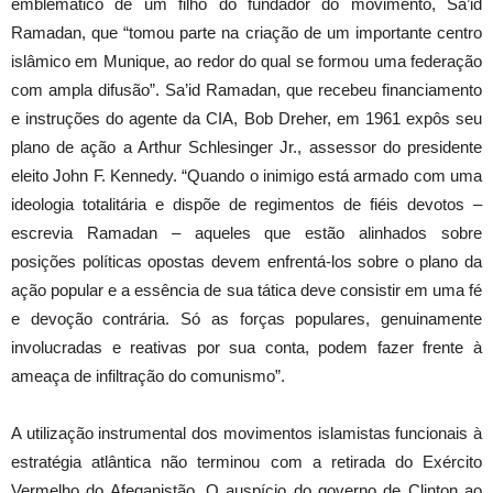
emblemático de um filho do fundador do movimento, Sa’id
Ramadan, que “tomou parte na criação de um importante centro
islâmico em Munique, ao redor do qual se formou uma federação
com ampla difusão”. Sa’id Ramadan, que recebeu financiamento
e instruções do agente da CIA, Bob Dreher, em 1961 expôs seu
plano de ação a Arthur Schlesinger Jr., assessor do presidente
eleito John F. Kennedy. “Quando o inimigo está armado com uma
ideologia totalitária e dispõe de regimentos de fiéis devotos –
escrevia Ramadan – aqueles que estão alinhados sobre
posições políticas opostas devem enfrentá-los sobre o plano da
ação popular e a essência de sua tática deve consistir em uma fé
e devoção contrária. Só as forças populares, genuinamente
involucradas e reativas por sua conta, podem fazer frente à
ameaça de infiltração do comunismo”.
A utilização instrumental dos movimentos islamistas funcionais à
estratégia atlântica não terminou com a retirada do Exército
Vermelho do Afeganistão. O auspício do governo de Clinton ao