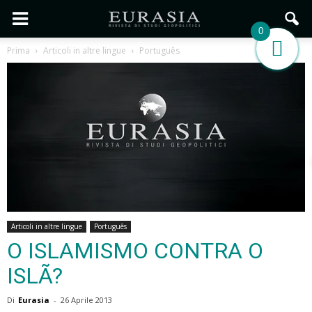
0
Prima
Articoli in altre lingue
Português
Articoli in altre lingue
Português
O ISLAMISMO CONTRA O
ISLÃ?
Di
Eurasia
-
26 Aprile 2013