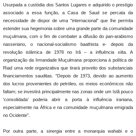
Usurpada a custódia dos Santos Lugares e adquirido o prestígio
associado a essa função, a Casa de Saud se percata da
necessidade de dispor de uma “internacional” que lhe permita
estender sua hegemonia sobre uma grande parte da comunidade
muçulmana, com o fim de combater a difusão do pan-arabismo
nasseriano, o nacional-socialismo baathista e- depois da
revolução islâmica de 1978 no Irã – a influência xiita. A
organização da Irmandade Muçulmana proporciona à política de
Riad uma rede organizativa que tirará proveito dos substanciais
financiamentos sauditas. “Depois de 1973, devido ao aumento
dos lucros provenientes do petróleo, os meios econômicos não
faltam; se investirá principalmente nas zonas onde um Islã pouco
‘consolidada’ poderia abrir a porta à influência iraniana,
especialmente na África e na comunidade muçulmana emigrada
no Ocidente”.
Por outra parte, a sinergia entre a monarquia wahabi e o