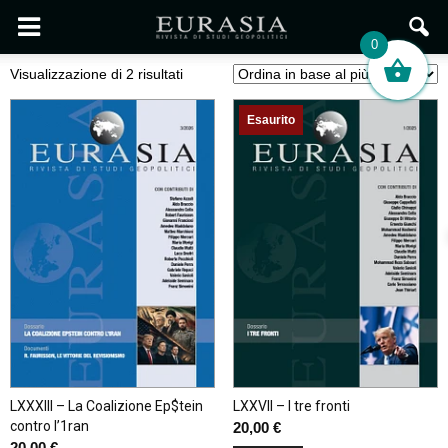
0
Ordina
Visualizzazione di 2 risultati
in
base
Esaurito
al
più
recente
LXXXIII – La Coalizione Ep$tein
LXXVII – I tre fronti
contro l’1ran
20,00
€
20,00
€