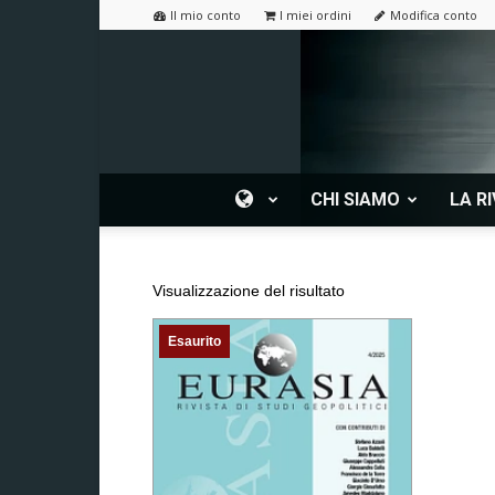
Il mio conto
I miei ordini
Modifica conto
CHI SIAMO
LA RI
Visualizzazione del risultato
Esaurito