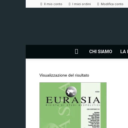
Il mio conto
I miei ordini
Modifica conto
CHI SIAMO
LA 
Visualizzazione del risultato