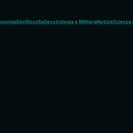
onomia
Geofilosofia
Geostrategia e Militaria
Notizie
Scienza 