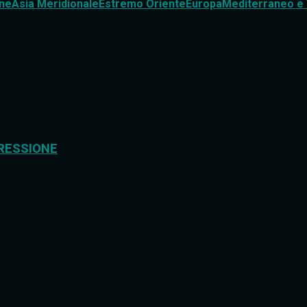
ne
Asia Meridionale
Estremo Oriente
Europa
Mediterraneo e 
RESSIONE