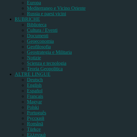
Europa
Mediterraneo e Vicino Oriente
Russia e paesi vicini
RUBRICHE
Biblioteca
Cultura / Eventi
Documenti
Geoeconomia
Geofilosofia
Geostrategia e Militaria
Notizie
Scienza e tecnologia
Teoria Geopolitica
ALTRE LINGUE
Deutsch
English
Español
Français
Magyar
Polski
Português
Pусский
Română
Türkçe
Ελληνικά