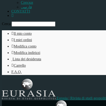
Српски
فارسی
CONTATTI
Cerca
Il mio conto
I miei ordini
Modifica conto
Modifica indirizzi
Lista dei desiderata
Carrello
F.A.Q.
Eurasia | Rivista di studi geopolit