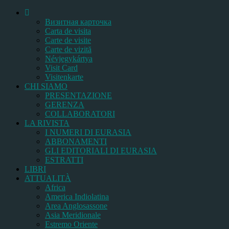
Bизитная карточка
Carta de visita
Carte de visite
Carte de vizită
Névjegykártya
Visit Card
Visitenkarte
CHI SIAMO
PRESENTAZIONE
GERENZA
COLLABORATORI
LA RIVISTA
I NUMERI DI EURASIA
ABBONAMENTI
GLI EDITORIALI DI EURASIA
ESTRATTI
LIBRI
ATTUALITÀ
Africa
America Indiolatina
Area Anglosassone
Asia Meridionale
Estremo Oriente