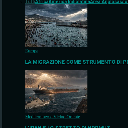
Tutti
Africa
America Indiolatina
Area Anglosasso
Europa
LA MIGRAZIONE COME STRUMENTO DI P
Mediterraneo e Vicino Oriente