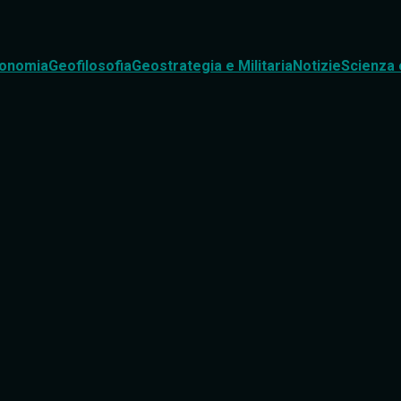
onomia
Geofilosofia
Geostrategia e Militaria
Notizie
Scienza 