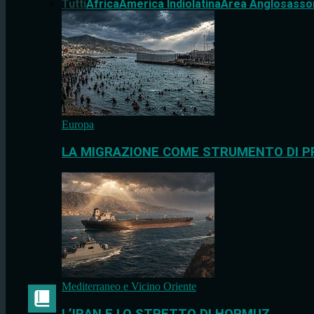
Tutti
Africa
America Indiolatina
Area Anglosasso
Europa
LA MIGRAZIONE COME STRUMENTO DI P
Mediterraneo e Vicino Oriente