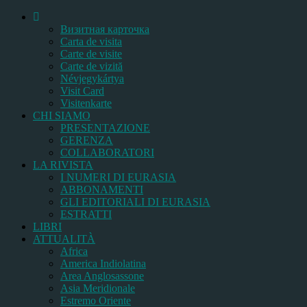
Bизитная карточка
Carta de visita
Carte de visite
Carte de vizită
Névjegykártya
Visit Card
Visitenkarte
CHI SIAMO
PRESENTAZIONE
GERENZA
COLLABORATORI
LA RIVISTA
I NUMERI DI EURASIA
ABBONAMENTI
GLI EDITORIALI DI EURASIA
ESTRATTI
LIBRI
ATTUALITÀ
Africa
America Indiolatina
Area Anglosassone
Asia Meridionale
Estremo Oriente