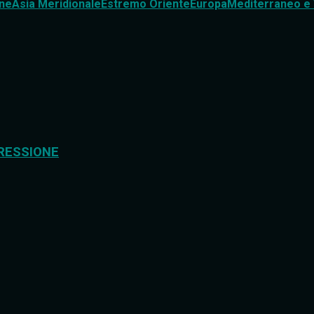
ne
Asia Meridionale
Estremo Oriente
Europa
Mediterraneo e 
RESSIONE