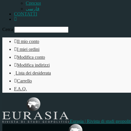
Српски
فارسی
CONTATTI
Cerca
Il mio conto
I miei ordini
Modifica conto
Modifica indirizzi
Lista dei desiderata
Carrello
F.A.Q.
Eurasia | Rivista di studi geopolit