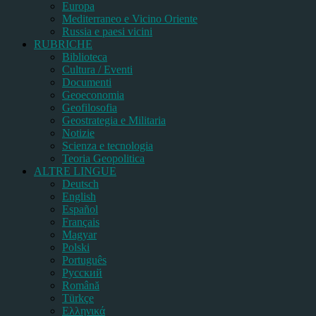
Europa
Mediterraneo e Vicino Oriente
Russia e paesi vicini
RUBRICHE
Biblioteca
Cultura / Eventi
Documenti
Geoeconomia
Geofilosofia
Geostrategia e Militaria
Notizie
Scienza e tecnologia
Teoria Geopolitica
ALTRE LINGUE
Deutsch
English
Español
Français
Magyar
Polski
Português
Pусский
Română
Türkçe
Ελληνικά