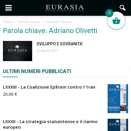
0
Prima
Parole chiave
Adriano Olivetti
Parola chiave: Adriano Olivetti
SVILUPPO E SOVRANITA'
12 Aprile 2011
ULTIMI NUMERI PUBBLICATI
LXXXIII - La Coalizione Ep$tein contro l'1ran
20,00
€
LXXXII - La strategia statunitense e il riarmo
europeo