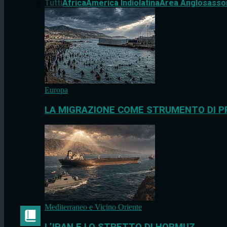
Tutti
Africa
America Indiolatina
Area Anglosasso
Europa
LA MIGRAZIONE COME STRUMENTO DI P
Mediterraneo e Vicino Oriente