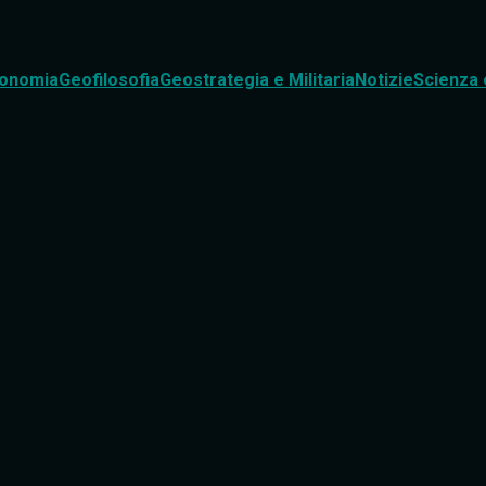
onomia
Geofilosofia
Geostrategia e Militaria
Notizie
Scienza 