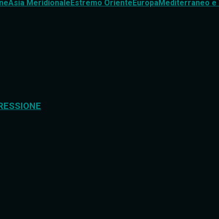
ne
Asia Meridionale
Estremo Oriente
Europa
Mediterraneo e 
RESSIONE