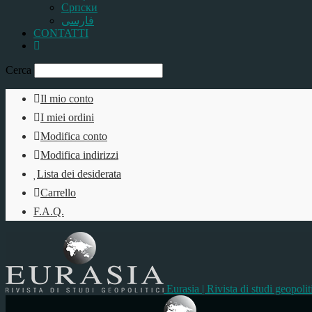
Српски
فارسی
CONTATTI
Cerca
Il mio conto
I miei ordini
Modifica conto
Modifica indirizzi
Lista dei desiderata
Carrello
F.A.Q.
Eurasia | Rivista di studi geopolit