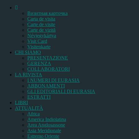
Bизитная карточка
Carta de visita
Carte de visite
Carte de vizită
Névjegykártya
Visit Card
Visitenkarte
CHI SIAMO
PRESENTAZIONE
GERENZA
COLLABORATORI
LA RIVISTA
I NUMERI DI EURASIA
ABBONAMENTI
GLI EDITORIALI DI EURASIA
ESTRATTI
LIBRI
ATTUALITÀ
Africa
America Indiolatina
Area Anglosassone
Asia Meridionale
Estremo Oriente