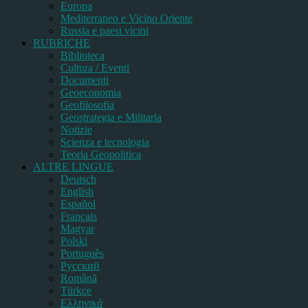
Europa
Mediterraneo e Vicino Oriente
Russia e paesi vicini
RUBRICHE
Biblioteca
Cultura / Eventi
Documenti
Geoeconomia
Geofilosofia
Geostrategia e Militaria
Notizie
Scienza e tecnologia
Teoria Geopolitica
ALTRE LINGUE
Deutsch
English
Español
Français
Magyar
Polski
Português
Pусский
Română
Türkçe
Ελληνικά