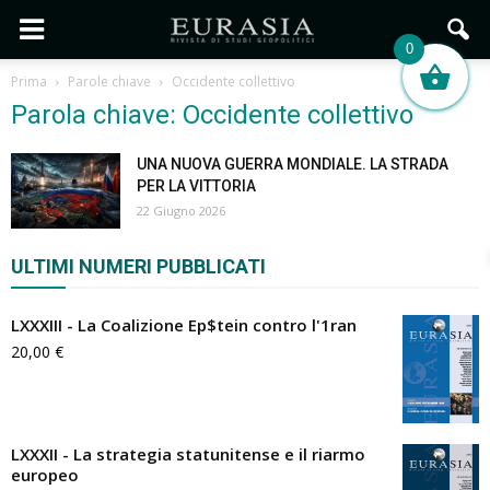
0
Prima
Parole chiave
Occidente collettivo
Parola chiave: Occidente collettivo
UNA NUOVA GUERRA MONDIALE. LA STRADA
PER LA VITTORIA
22 Giugno 2026
ULTIMI NUMERI PUBBLICATI
LXXXIII - La Coalizione Ep$tein contro l'1ran
20,00
€
LXXXII - La strategia statunitense e il riarmo
europeo