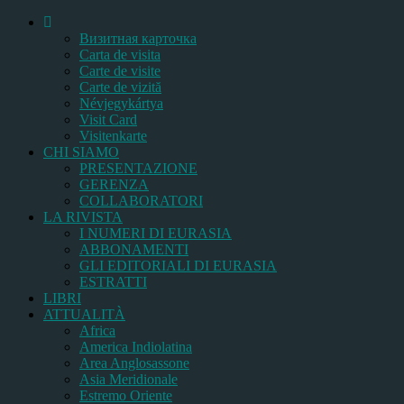
Bизитная карточка
Carta de visita
Carte de visite
Carte de vizită
Névjegykártya
Visit Card
Visitenkarte
CHI SIAMO
PRESENTAZIONE
GERENZA
COLLABORATORI
LA RIVISTA
I NUMERI DI EURASIA
ABBONAMENTI
GLI EDITORIALI DI EURASIA
ESTRATTI
LIBRI
ATTUALITÀ
Africa
America Indiolatina
Area Anglosassone
Asia Meridionale
Estremo Oriente