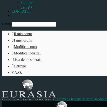
Српски
فارسی
CONTATTI
Cerca
Il mio conto
I miei ordini
Modifica conto
Modifica indirizzi
Lista dei desiderata
Carrello
F.A.Q.
Eurasia | Rivista di studi geopolit