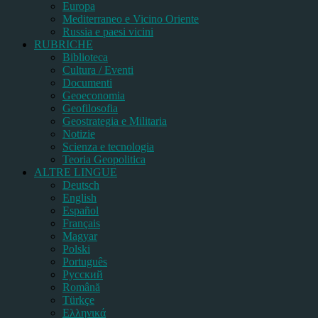
Europa
Mediterraneo e Vicino Oriente
Russia e paesi vicini
RUBRICHE
Biblioteca
Cultura / Eventi
Documenti
Geoeconomia
Geofilosofia
Geostrategia e Militaria
Notizie
Scienza e tecnologia
Teoria Geopolitica
ALTRE LINGUE
Deutsch
English
Español
Français
Magyar
Polski
Português
Pусский
Română
Türkçe
Ελληνικά