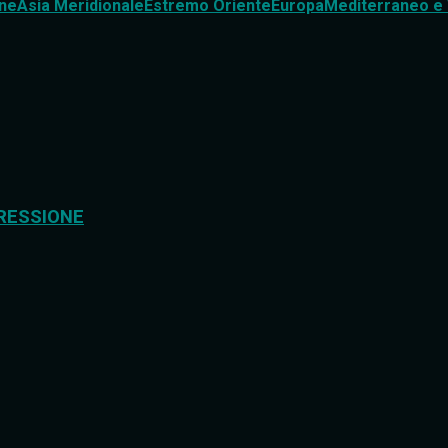
ne
Asia Meridionale
Estremo Oriente
Europa
Mediterraneo e 
RESSIONE