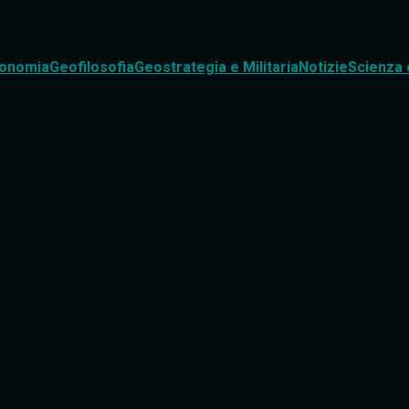
onomia
Geofilosofia
Geostrategia e Militaria
Notizie
Scienza 