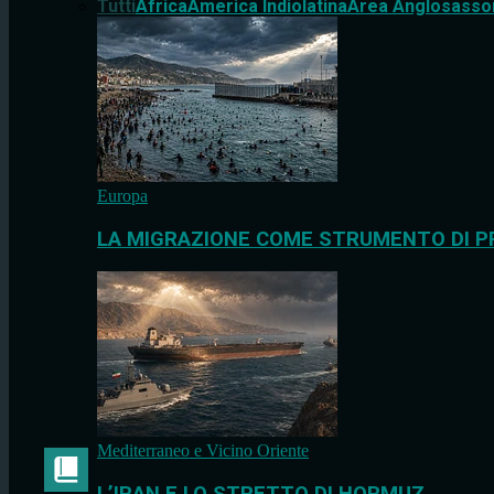
Tutti
Africa
America Indiolatina
Area Anglosasso
Europa
LA MIGRAZIONE COME STRUMENTO DI P
Mediterraneo e Vicino Oriente