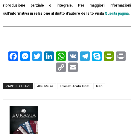
riproduzione parziale o integrale. Per maggiori informazioni
sull'informativa in relazione al diritto d'autore del sito visita
Questa pagina
.
Facebook
Messenger
Twitter
LinkedIn
WhatsApp
VK
Telegram
Skype
Prin
Pr
Copy
Email
Link
PAROLE CHIAVE
Abu Musa
Emirati Arabi Uniti
Iran