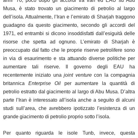
anni ’70, poco dopo gli accordi tra Iran ed EAU su Abu
Musa, è stato trovato un giacimento di petrolio al largo
dell’isola. Attualmente, l’Iran e l’emirato di Sharjah traggono
guadagno da questo giacimento, secondo gli accordi del
1971, ed entrambi si dicono insoddisfatti dall’esiguità delle
risorse che spetta ad ognuno. L’emirato di Sharjah è
preoccupato dal fatto che le proprie riserve petrolifere sono
in via di esaurimento e sta attuando diverse politiche per
aumentare tali riserve. Il governo degli EAU ha
recentemente iniziato una
joint venture
con la compagnia
britannica
Enterprise Oil
per aumentare la quantità di
petrolio estratto dal giacimento al largo di Abu Musa. D’altra
parte l’Iran è interessato all’isola anche a seguito di alcuni
studi sull’area, che avrebbero ipotizzato l’esistenza di un
grande giacimento di petrolio proprio sotto l’isola.
Per quanto riguarda le isole Tunb, invece, questa