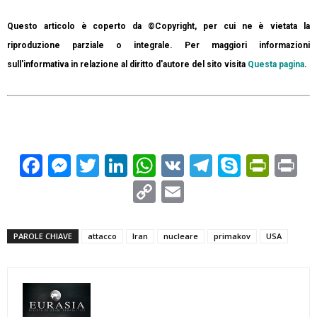
Questo articolo è coperto da ©Copyright, per cui ne è vietata la
riproduzione parziale o integrale. Per maggiori informazioni
sull'informativa in relazione al diritto d'autore del sito visita
Questa pagina
.
Facebook
Messenger
Twitter
LinkedIn
WhatsApp
VK
Telegram
Skype
Prin
Pr
Copy
Email
Link
PAROLE CHIAVE
attacco
Iran
nucleare
primakov
USA