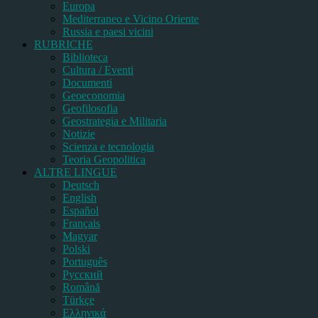
Europa
Mediterraneo e Vicino Oriente
Russia e paesi vicini
RUBRICHE
Biblioteca
Cultura / Eventi
Documenti
Geoeconomia
Geofilosofia
Geostrategia e Militaria
Notizie
Scienza e tecnologia
Teoria Geopolitica
ALTRE LINGUE
Deutsch
English
Español
Français
Magyar
Polski
Português
Pусский
Română
Türkçe
Ελληνικά