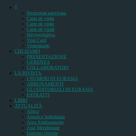
Bизитная карточка
Carta de visita
Carte de visite
Carte de vizită
Névjegykártya
Visit Card
Visitenkarte
CHI SIAMO
PRESENTAZIONE
GERENZA
COLLABORATORI
LA RIVISTA
I NUMERI DI EURASIA
ABBONAMENTI
GLI EDITORIALI DI EURASIA
ESTRATTI
LIBRI
ATTUALITÀ
Africa
America Indiolatina
Area Anglosassone
Asia Meridionale
Estremo Oriente