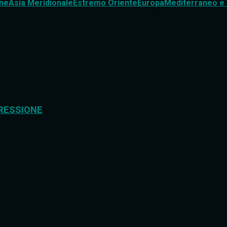
ne
Asia Meridionale
Estremo Oriente
Europa
Mediterraneo e 
RESSIONE