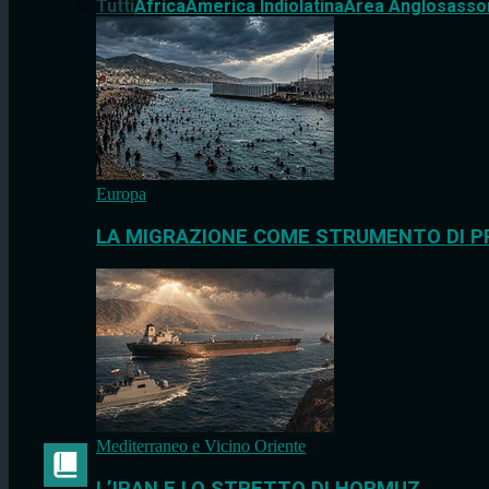
Tutti
Africa
America Indiolatina
Area Anglosasso
Europa
LA MIGRAZIONE COME STRUMENTO DI P
Mediterraneo e Vicino Oriente