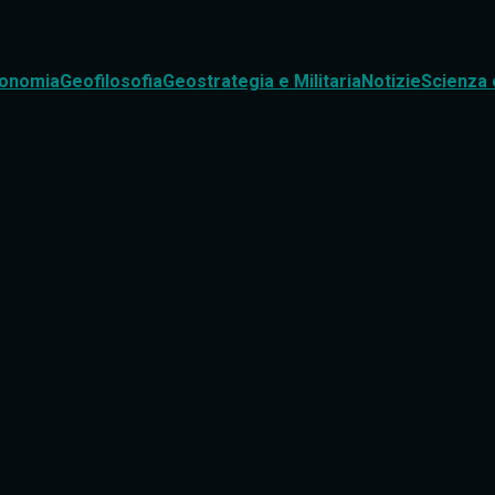
onomia
Geofilosofia
Geostrategia e Militaria
Notizie
Scienza 