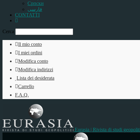
Српски
فارسی
CONTATTI
Cerca
Il mio conto
I miei ordini
Modifica conto
Modifica indirizzi
Lista dei desiderata
Carrello
F.A.Q.
Eurasia | Rivista di studi geopolit