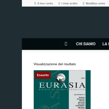
Il mio conto
I miei ordini
Modifica conto
CHI SIAMO
LA 
Visualizzazione del risultato
Esaurito