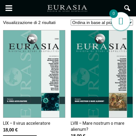
0
Ordina
Visualizzazione di 2 risultati
in
base
al
più
recente
LIX – Il virus acceleratore
LVIII – Mare nostrum o mare
alienum?
18,00
€
18,00
€