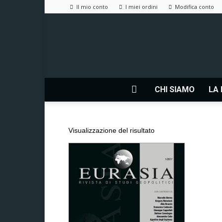
Il mio conto
I miei ordini
Modifica conto
CHI SIAMO
LA 
Visualizzazione del risultato