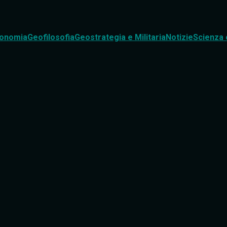
onomia
Geofilosofia
Geostrategia e Militaria
Notizie
Scienza 