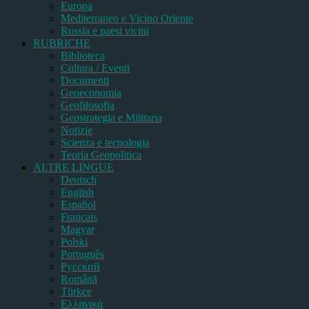
Europa
Mediterraneo e Vicino Oriente
Russia e paesi vicini
RUBRICHE
Biblioteca
Cultura / Eventi
Documenti
Geoeconomia
Geofilosofia
Geostrategia e Militaria
Notizie
Scienza e tecnologia
Teoria Geopolitica
ALTRE LINGUE
Deutsch
English
Español
Français
Magyar
Polski
Português
Pусский
Română
Türkçe
Ελληνικά