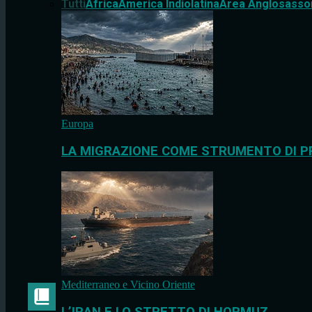
Tutti
Africa
America Indiolatina
Area Anglosasso
Europa
LA MIGRAZIONE COME STRUMENTO DI P
Mediterraneo e Vicino Oriente