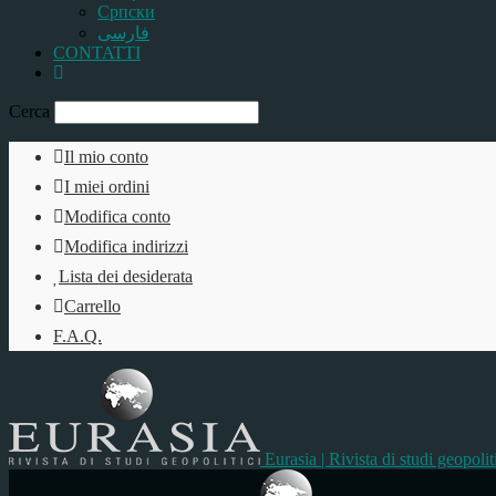
Српски
فارسی
CONTATTI
Cerca
Il mio conto
I miei ordini
Modifica conto
Modifica indirizzi
Lista dei desiderata
Carrello
F.A.Q.
Eurasia | Rivista di studi geopolit