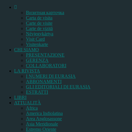
Bизитная карточка
Carta de visita
Carte de visite
Carte de vizită
Névjegykártya
Visit Card
Visitenkarte
CHI SIAMO
PRESENTAZIONE
GERENZA
COLLABORATORI
LA RIVISTA
I NUMERI DI EURASIA
ABBONAMENTI
GLI EDITORIALI DI EURASIA
ESTRATTI
LIBRI
ATTUALITÀ
Africa
America Indiolatina
Area Anglosassone
Asia Meridionale
Estremo Oriente