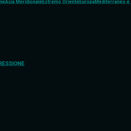
ne
Asia Meridionale
Estremo Oriente
Europa
Mediterraneo e 
RESSIONE