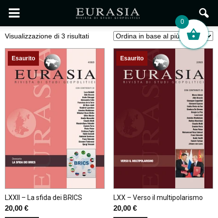
0
Ordina
Visualizzazione di 3 risultati
in
base
Esaurito
Esaurito
al
più
recente
LXXII – La sfida dei BRICS
LXX – Verso il multipolarismo
20,00
€
20,00
€