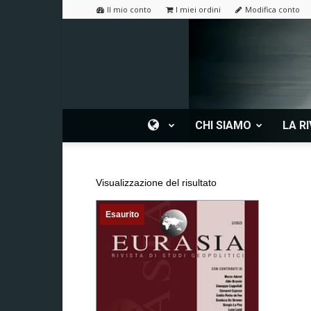
Il mio conto
I miei ordini
Modifica conto
CHI SIAMO
LA RI
Visualizzazione del risultato
Esaurito