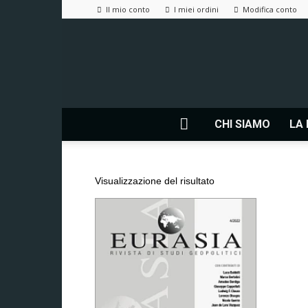
Il mio conto
I miei ordini
Modifica conto
CHI SIAMO
LA 
Visualizzazione del risultato