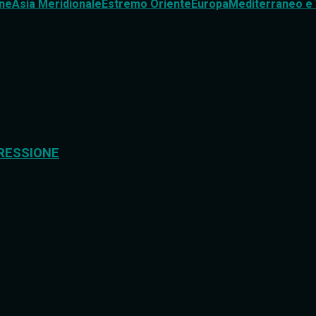
ne
Asia Meridionale
Estremo Oriente
Europa
Mediterraneo e 
RESSIONE