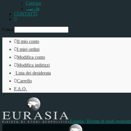
Српски
فارسی
CONTATTI
Cerca
Il mio conto
I miei ordini
Modifica conto
Modifica indirizzi
Lista dei desiderata
Carrello
F.A.Q.
Eurasia | Rivista di studi geopolit