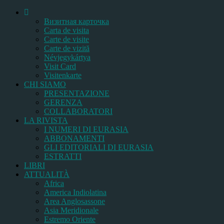
Bизитная карточка
Carta de visita
Carte de visite
Carte de vizită
Névjegykártya
Visit Card
Visitenkarte
CHI SIAMO
PRESENTAZIONE
GERENZA
COLLABORATORI
LA RIVISTA
I NUMERI DI EURASIA
ABBONAMENTI
GLI EDITORIALI DI EURASIA
ESTRATTI
LIBRI
ATTUALITÀ
Africa
America Indiolatina
Area Anglosassone
Asia Meridionale
Estremo Oriente