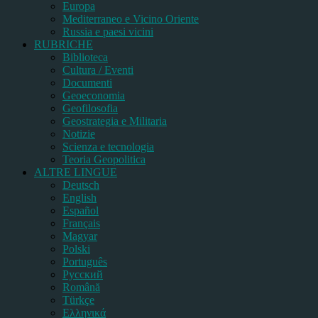
Europa
Mediterraneo e Vicino Oriente
Russia e paesi vicini
RUBRICHE
Biblioteca
Cultura / Eventi
Documenti
Geoeconomia
Geofilosofia
Geostrategia e Militaria
Notizie
Scienza e tecnologia
Teoria Geopolitica
ALTRE LINGUE
Deutsch
English
Español
Français
Magyar
Polski
Português
Pусский
Română
Türkçe
Ελληνικά