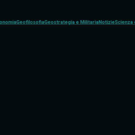
onomia
Geofilosofia
Geostrategia e Militaria
Notizie
Scienza 