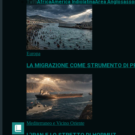
Tutti
Africa
America Indiolatina
Area Anglosasso
Europa
LA MIGRAZIONE COME STRUMENTO DI P
Mediterraneo e Vicino Oriente