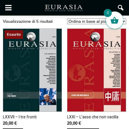
0
Ordina
Visualizzazione di 5 risultati
in
base
Esaurito
al
più
recente
LXXVII – I tre fronti
LXXI – L’asse che non vacilla
20,00
€
20,00
€