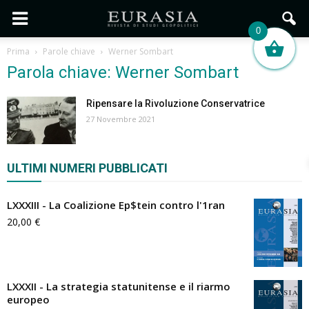
0
Prima
Parole chiave
Werner Sombart
Parola chiave: Werner Sombart
Ripensare la Rivoluzione Conservatrice
27 Novembre 2021
ULTIMI NUMERI PUBBLICATI
LXXXIII - La Coalizione Ep$tein contro l'1ran
20,00
€
LXXXII - La strategia statunitense e il riarmo
europeo