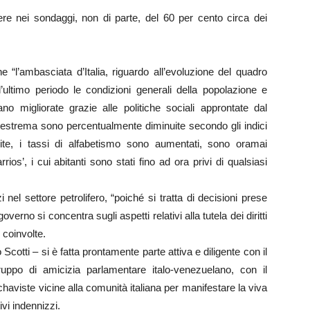
e nei sondaggi, non di parte, del 60 per cento circa dei
e “l’ambasciata d’Italia, riguardo all’evoluzione del quadro
l’ultimo periodo le condizioni generali della popolazione e
o migliorate grazie alle politiche sociali approntate dal
a estrema sono percentualmente diminuite secondo gli indici
te, i tassi di alfabetismo sono aumentati, sono oramai
rrios’, i cui abitanti sono stati fino ad ora privi di qualsiasi
 nel settore petrolifero, “poiché si tratta di decisioni prese
governo si concentra sugli aspetti relativi alla tutela dei diritti
e coinvolte.
otti – si è fatta prontamente parte attiva e diligente con il
ruppo di amicizia parlamentare italo-venezuelano, con il
chaviste vicine alla comunità italiana per manifestare la viva
vi indennizzi.