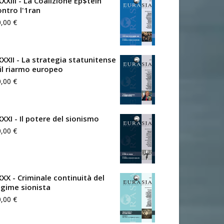
XXIII - La Coalizione Ep$tein
ontro l'1ran
0,00
€
XXXII - La strategia statunitense
 il riarmo europeo
0,00
€
XXXI - Il potere del sionismo
0,00
€
XXX - Criminale continuità del
egime sionista
0,00
€