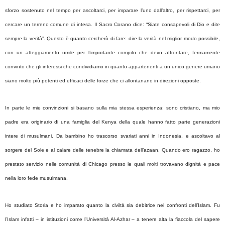
sforzo sostenuto nel tempo per ascoltarci, per imparare l’uno dall’altro, per rispettarci, per
cercare un terreno comune di intesa. Il Sacro Corano dice: “Siate consapevoli di Dio e dite
sempre la verità”. Questo è quanto cercherò di fare: dire la verità nel miglior modo possibile,
con un atteggiamento umile per l’importante compito che devo affrontare, fermamente
convinto che gli interessi che condividiamo in quanto appartenenti a un unico genere umano
siano molto più potenti ed efficaci delle forze che ci allontanano in direzioni opposte.
In parte le mie convinzioni si basano sulla mia stessa esperienza: sono cristiano, ma mio
padre era originario di una famiglia del Kenya della quale hanno fatto parte generazioni
intere di musulmani. Da bambino ho trascorso svariati anni in Indonesia, e ascoltavo al
sorgere del Sole e al calare delle tenebre la chiamata dell’azaan. Quando ero ragazzo, ho
prestato servizio nelle comunità di Chicago presso le quali molti trovavano dignità e pace
nella loro fede musulmana.
Ho studiato Storia e ho imparato quanto la civiltà sia debitrice nei confronti dell’Islam. Fu
l’Islam infatti – in istituzioni come l’Università Al-Azhar – a tenere alta la fiaccola del sapere