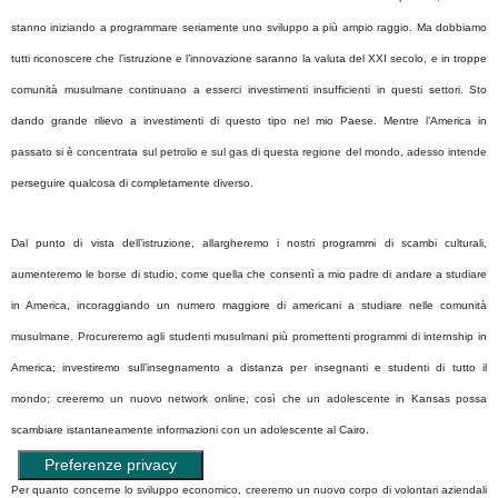
stanno iniziando a programmare seriamente uno sviluppo a più ampio raggio. Ma dobbiamo
tutti riconoscere che l’istruzione e l’innovazione saranno la valuta del XXI secolo, e in troppe
comunità musulmane continuano a esserci investimenti insufficienti in questi settori. Sto
dando grande rilievo a investimenti di questo tipo nel mio Paese. Mentre l’America in
passato si è concentrata sul petrolio e sul gas di questa regione del mondo, adesso intende
perseguire qualcosa di completamente diverso.
Dal punto di vista dell’istruzione, allargheremo i nostri programmi di scambi culturali,
aumenteremo le borse di studio, come quella che consentì a mio padre di andare a studiare
in America, incoraggiando un numero maggiore di americani a studiare nelle comunità
musulmane. Procureremo agli studenti musulmani più promettenti programmi di internship in
America; investiremo sull’insegnamento a distanza per insegnanti e studenti di tutto il
mondo; creeremo un nuovo network online, così che un adolescente in Kansas possa
scambiare istantaneamente informazioni con un adolescente al Cairo.
Per quanto concerne lo sviluppo economico, creeremo un nuovo corpo di volontari aziendali