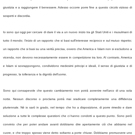
giustizia e a raggiungere il benessere. Adesso occorre porre fine a questo circolo vizioso di
sospetti e discordia.
Io sono qui oggi per cercare di dare il via a un nuovo inizio tra gli Stati Uniti e i musulmani di
tutto il mondo; l’inizio di un rapporto che si basi sull’interesse reciproco e sul mutuo rispetto;
un rapporto che si basi su una verità precisa, ovvero che America e Islam non si escludono a
vicenda, non devono necessariamente essere in competizione tra loro. Al contrario, America
e Islam si sovrappongono, condividono medesimi principi e ideali, il senso di giustizia e di
progresso, la tolleranza e la dignità dell’uomo.
Sono qui consapevole che questo cambiamento non potrà avvenire nell’arco di una sola
notte. Nessun discorso o proclama potrà mai sradicare completamente una diffidenza
pluriennale. Né io sarò in grado, nel tempo che ho a disposizione, di porre rimedio e dare
soluzione a tutte le complesse questioni che ci hanno condotti a questo punto. Sono però
convinto che per poter andare avanti dobbiamo dire apertamente ciò che abbiamo nel
cuore, e che troppo spesso viene detto soltanto a porte chiuse. Dobbiamo promuovere uno