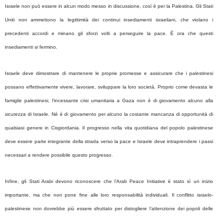
Israele non può essere in alcun modo messo in discussione, così è per la Palestina. Gli Stati
Uniti non ammettono la legittimità dei continui insediamenti israeliani, che violano i
precedenti accordi e minano gli sforzi volti a perseguire la pace. È ora che questi
insediamenti si fermino.
Israele deve dimostrare di mantenere le proprie promesse e assicurare che i palestinesi
possano effettivamente vivere, lavorare, sviluppare la loro società. Proprio come devasta le
famiglie palestinesi, l’incessante crisi umanitaria a Gaza non è di giovamento alcuno alla
sicurezza di Israele. Né è di giovamento per alcuno la costante mancanza di opportunità di
qualsiasi genere in Cisgiordania. Il progresso nella vita quotidiana del popolo palestinese
deve essere parte integrante della strada verso la pace e Israele deve intraprendere i passi
necessari a rendere possibile questo progresso.
Infine, gli Stati Arabi devono riconoscere che l’Arab Peace Initiative è stato sì un inizio
importante, ma che non pone fine alle loro responsabilità individuali. Il conflitto israelo-
palestinese non dovrebbe più essere sfruttato per distogliere l’attenzione dei popoli delle