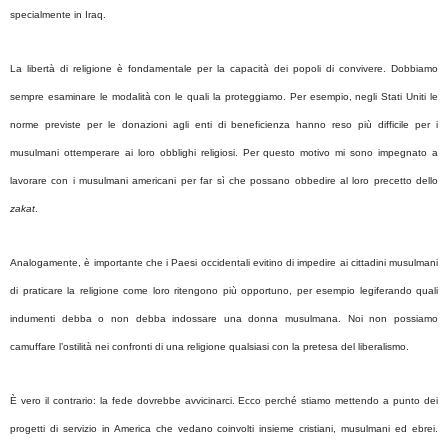
specialmente in Iraq.
La libertà di religione è fondamentale per la capacità dei popoli di convivere. Dobbiamo
sempre esaminare le modalità con le quali la proteggiamo. Per esempio, negli Stati Uniti le
norme previste per le donazioni agli enti di beneficienza hanno reso più difficile per i
musulmani ottemperare ai loro obblighi religiosi. Per questo motivo mi sono impegnato a
lavorare con i musulmani americani per far sì che possano obbedire al loro precetto dello
zakat
.
Analogamente, è importante che i Paesi occidentali evitino di impedire ai cittadini musulmani
di praticare la religione come loro ritengono più opportuno, per esempio legiferando quali
indumenti debba o non debba indossare una donna musulmana. Noi non possiamo
camuffare l’ostilità nei confronti di una religione qualsiasi con la pretesa del liberalismo.
È vero il contrario: la fede dovrebbe avvicinarci. Ecco perché stiamo mettendo a punto dei
progetti di servizio in America che vedano coinvolti insieme cristiani, musulmani ed ebrei.