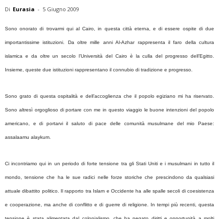
Di
Eurasia
-
5 Giugno 2009
Sono onorato di trovarmi qui al Cairo, in questa città eterna, e di essere ospite di due
importantissime istituzioni. Da oltre mille anni Al-Azhar rappresenta il faro della cultura
islamica e da oltre un secolo l’Università del Cairo è la culla del progresso dell’Egitto.
Insieme, queste due istituzioni rappresentano il connubio di tradizione e progresso.
Sono grato di questa ospitalità e dell’accoglienza che il popolo egiziano mi ha riservato.
Sono altresì orgoglioso di portare con me in questo viaggio le buone intenzioni del popolo
americano, e di portarvi il saluto di pace delle comunità musulmane del mio Paese:
assalaamu alaykum.
Ci incontriamo qui in un periodo di forte tensione tra gli Stati Uniti e i musulmani in tutto il
mondo, tensione che ha le sue radici nelle forze storiche che prescindono da qualsiasi
attuale dibattito politico. Il rapporto tra Islam e Occidente ha alle spalle secoli di coesistenza
e cooperazione, ma anche di conflitto e di guerre di religione. In tempi più recenti, questa
tensione è stata alimentata dal colonialismo, che ha negato diritti e opportunità a molti