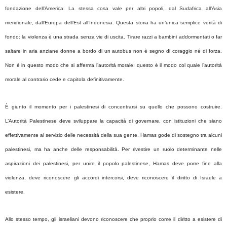
fondazione dell’America. La stessa cosa vale per altri popoli, dal Sudafrica all’Asia
meridionale, dall’Europa dell’Est all’Indonesia. Questa storia ha un’unica semplice verità di
fondo: la violenza è una strada senza vie di uscita. Tirare razzi a bambini addormentati o far
saltare in aria anziane donne a bordo di un autobus non è segno di coraggio né di forza.
Non è in questo modo che si afferma l’autorità morale: questo è il modo col quale l’autorità
morale al contrario cede e capitola definitivamente.
È giunto il momento per i palestinesi di concentrarsi su quello che possono costruire.
L’Autorità Palestinese deve sviluppare la capacità di governare, con istituzioni che siano
effettivamente al servizio delle necessità della sua gente. Hamas gode di sostegno tra alcuni
palestinesi, ma ha anche delle responsabilità. Per rivestire un ruolo determinante nelle
aspirazioni dei palestinesi, per unire il popolo palestinese, Hamas deve porre fine alla
violenza, deve riconoscere gli accordi intercorsi, deve riconoscere il diritto di Israele a
esistere.
Allo stesso tempo, gli israeliani devono riconoscere che proprio come il diritto a esistere di