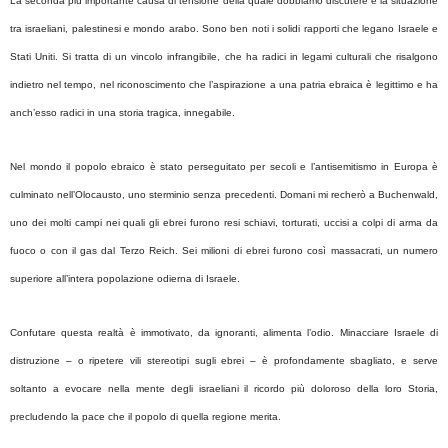
La seconda più importante causa di tensione della quale dobbiamo discutere è la situazione
tra israeliani, palestinesi e mondo arabo. Sono ben noti i solidi rapporti che legano Israele e
Stati Uniti. Si tratta di un vincolo infrangibile, che ha radici in legami culturali che risalgono
indietro nel tempo, nel riconoscimento che l’aspirazione a una patria ebraica è legittimo e ha
anch’esso radici in una storia tragica, innegabile.
Nel mondo il popolo ebraico è stato perseguitato per secoli e l’antisemitismo in Europa è
culminato nell’Olocausto, uno sterminio senza precedenti. Domani mi recherò a Buchenwald,
uno dei molti campi nei quali gli ebrei furono resi schiavi, torturati, uccisi a colpi di arma da
fuoco o con il gas dal Terzo Reich. Sei milioni di ebrei furono così massacrati, un numero
superiore all’intera popolazione odierna di Israele.
Confutare questa realtà è immotivato, da ignoranti, alimenta l’odio. Minacciare Israele di
distruzione – o ripetere vili stereotipi sugli ebrei – è profondamente sbagliato, e serve
soltanto a evocare nella mente degli israeliani il ricordo più doloroso della loro Storia,
precludendo la pace che il popolo di quella regione merita.