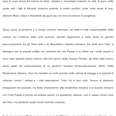
sarà la casa sicura ed eterna di ebrei, cristiani e musulmani insieme, la città di pace nella
quale tutti i figli di Abramo vivranno insieme in modo pacifico come nella storia di Isra,
allorché Mosé, Gesù e Maometto (la pace sia con loro) si unirono in preghiera.
Terza causa di tensione è il nostro comune interesse nei diritti e nelle responsabilità delle
nazioni nei confronti delle armi nucleari. Questo argomento è stato fonte di grande
preoccupazione tra gli Stati Uniti e la Repubblica islamica iraniana. Da molti anni l’Iran si
distingue per la propria ostilità nei confronti del mio Paese e in effetti tra i nostri popoli ci
sono stati episodi storici violenti. Nel bel mezzo della Guerra Fredda, gli Stati Uniti hanno
avuto parte nel rovesciamento di un governo iraniano democraticamente eletto. Dalla
Rivoluzione Islamica, l’Iran ha rivestito un ruolo preciso nella cattura di ostaggi e in episodi di
violenza contro i soldati e i civili statunitensi. Tutto ciò è ben noto. Invece di rimanere
intrappolati nel passato, ho detto chiaramente alla leadership iraniana e al popolo iraniano
che il mio Paese è pronto ad andare avanti. La questione, adesso, non è capire contro cosa
sia l’Iran, ma piuttosto quale futuro intenda costruire.