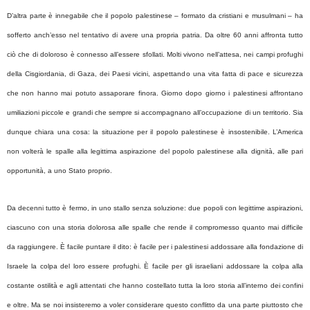
D’altra parte è innegabile che il popolo palestinese – formato da cristiani e musulmani – ha
sofferto anch’esso nel tentativo di avere una propria patria. Da oltre 60 anni affronta tutto
ciò che di doloroso è connesso all’essere sfollati. Molti vivono nell’attesa, nei campi profughi
della Cisgiordania, di Gaza, dei Paesi vicini, aspettando una vita fatta di pace e sicurezza
che non hanno mai potuto assaporare finora. Giorno dopo giorno i palestinesi affrontano
umiliazioni piccole e grandi che sempre si accompagnano all’occupazione di un territorio. Sia
dunque chiara una cosa: la situazione per il popolo palestinese è insostenibile. L’America
non volterà le spalle alla legittima aspirazione del popolo palestinese alla dignità, alle pari
opportunità, a uno Stato proprio.
Da decenni tutto è fermo, in uno stallo senza soluzione: due popoli con legittime aspirazioni,
ciascuno con una storia dolorosa alle spalle che rende il compromesso quanto mai difficile
da raggiungere. È facile puntare il dito: è facile per i palestinesi addossare alla fondazione di
Israele la colpa del loro essere profughi. È facile per gli israeliani addossare la colpa alla
costante ostilità e agli attentati che hanno costellato tutta la loro storia all’interno dei confini
e oltre. Ma se noi insisteremo a voler considerare questo conflitto da una parte piuttosto che