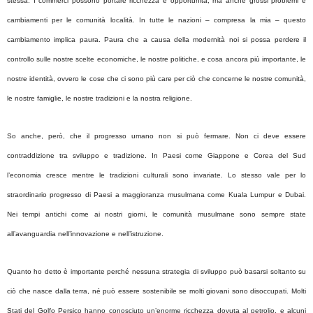
stessa. I commerci possono portare ricchezza e opportunità, ma anche grossi problemi e
cambiamenti per le comunità località. In tutte le nazioni – compresa la mia – questo
cambiamento implica paura. Paura che a causa della modernità noi si possa perdere il
controllo sulle nostre scelte economiche, le nostre politiche, e cosa ancora più importante, le
nostre identità, ovvero le cose che ci sono più care per ciò che concerne le nostre comunità,
le nostre famiglie, le nostre tradizioni e la nostra religione.
So anche, però, che il progresso umano non si può fermare. Non ci deve essere
contraddizione tra sviluppo e tradizione. In Paesi come Giappone e Corea del Sud
l’economia cresce mentre le tradizioni culturali sono invariate. Lo stesso vale per lo
straordinario progresso di Paesi a maggioranza musulmana come Kuala Lumpur e Dubai.
Nei tempi antichi come ai nostri giorni, le comunità musulmane sono sempre state
all’avanguardia nell’innovazione e nell’istruzione.
Quanto ho detto è importante perché nessuna strategia di sviluppo può basarsi soltanto su
ciò che nasce dalla terra, né può essere sostenibile se molti giovani sono disoccupati. Molti
Stati del Golfo Persico hanno conosciuto un’enorme ricchezza dovuta al petrolio, e alcuni