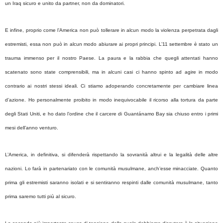
un Iraq sicuro e unito da partner, non da dominatori.
E infine, proprio come l’America non può tollerare in alcun modo la violenza perpetrata dagli
estremisti, essa non può in alcun modo abiurare ai propri principi. L’11 settembre è stato un
trauma immenso per il nostro Paese. La paura e la rabbia che quegli attentati hanno
scatenato sono state comprensibili, ma in alcuni casi ci hanno spinto ad agire in modo
contrario ai nostri stessi ideali. Ci stiamo adoperando concretamente per cambiare linea
d’azione. Ho personalmente proibito in modo inequivocabile il ricorso alla tortura da parte
degli Stati Uniti, e ho dato l’ordine che il carcere di Guantánamo Bay sia chiuso entro i primi
mesi dell’anno venturo.
L’America, in definitiva, si difenderà rispettando la sovranità altrui e la legalità delle altre
nazioni. Lo farà in partenariato con le comunità musulmane, anch’esse minacciate. Quanto
prima gli estremisti saranno isolati e si sentiranno respinti dalle comunità musulmane, tanto
prima saremo tutti più al sicuro.