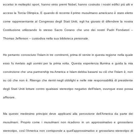
eccelso in molteplici sport, hanno vinto premi Nobel, hanno costruito i nostri edifici più alti e
acceso la Torcia Olimpica. E quando di recente il primo musulmano americano è stato eletto
come rappresentante al Congresso degli Stati Uniti, egli ha giurato di difendere la nostra
Costituzione utilizzando lo stesso Sacro Corano che uno dei nostri Padri Fondatori –
Thomas Jefferson – custodiva nella sua biblioteca personale.
Ho pertanto conosciuto l’Islam in tre continenti, prima di venire in questa regione nella quale
esso fu rivelato agli uomini per la prima volta. Questa esperienza illumina e guida la mia
convinzione che una partnership tra America e Islam debba basarsi su ciò che l’Islam è, non
su ciò che non è. Ritengo che rientri negli obblighi e nelle mie responsabilità di presidente
degli Stati Uniti lottare contro qualsiasi stereotipo negativo dell’Islam, ovunque esso possa
affiorare.
Ma questo medesimo principio deve applicarsi alla percezione dell’America da parte dei
musulmani. Proprio come i musulmani non ricadono in un approssimativo e grossolano
stereotipo, così l’America non corrisponde a quell’approssimativo e grossolano stereotipo di