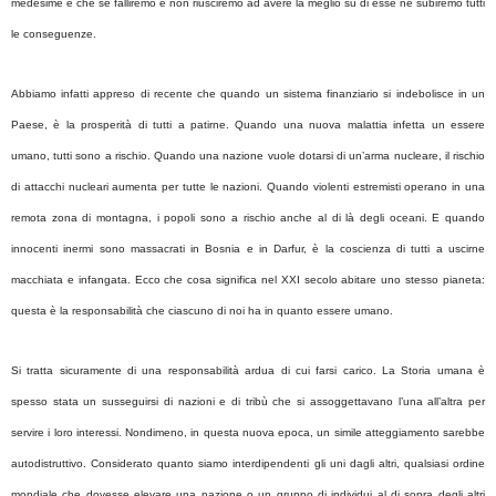
medesime e che se falliremo e non riusciremo ad avere la meglio su di esse ne subiremo tutti
le conseguenze.
Abbiamo infatti appreso di recente che quando un sistema finanziario si indebolisce in un
Paese, è la prosperità di tutti a patirne. Quando una nuova malattia infetta un essere
umano, tutti sono a rischio. Quando una nazione vuole dotarsi di un’arma nucleare, il rischio
di attacchi nucleari aumenta per tutte le nazioni. Quando violenti estremisti operano in una
remota zona di montagna, i popoli sono a rischio anche al di là degli oceani. E quando
innocenti inermi sono massacrati in Bosnia e in Darfur, è la coscienza di tutti a uscirne
macchiata e infangata. Ecco che cosa significa nel XXI secolo abitare uno stesso pianeta:
questa è la responsabilità che ciascuno di noi ha in quanto essere umano.
Si tratta sicuramente di una responsabilità ardua di cui farsi carico. La Storia umana è
spesso stata un susseguirsi di nazioni e di tribù che si assoggettavano l’una all’altra per
servire i loro interessi. Nondimeno, in questa nuova epoca, un simile atteggiamento sarebbe
autodistruttivo. Considerato quanto siamo interdipendenti gli uni dagli altri, qualsiasi ordine
mondiale che dovesse elevare una nazione o un gruppo di individui al di sopra degli altri