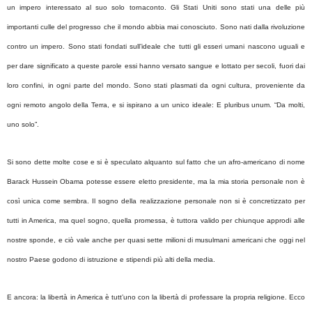
un impero interessato al suo solo tornaconto. Gli Stati Uniti sono stati una delle più
importanti culle del progresso che il mondo abbia mai conosciuto. Sono nati dalla rivoluzione
contro un impero. Sono stati fondati sull’ideale che tutti gli esseri umani nascono uguali e
per dare significato a queste parole essi hanno versato sangue e lottato per secoli, fuori dai
loro confini, in ogni parte del mondo. Sono stati plasmati da ogni cultura, proveniente da
ogni remoto angolo della Terra, e si ispirano a un unico ideale: E pluribus unum. “Da molti,
uno solo”.
Si sono dette molte cose e si è speculato alquanto sul fatto che un afro-americano di nome
Barack Hussein Obama potesse essere eletto presidente, ma la mia storia personale non è
così unica come sembra. Il sogno della realizzazione personale non si è concretizzato per
tutti in America, ma quel sogno, quella promessa, è tuttora valido per chiunque approdi alle
nostre sponde, e ciò vale anche per quasi sette milioni di musulmani americani che oggi nel
nostro Paese godono di istruzione e stipendi più alti della media.
E ancora: la libertà in America è tutt’uno con la libertà di professare la propria religione. Ecco