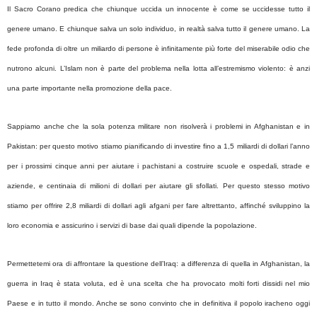
Il Sacro Corano predica che chiunque uccida un innocente è come se uccidesse tutto il
genere umano. E chiunque salva un solo individuo, in realtà salva tutto il genere umano. La
fede profonda di oltre un miliardo di persone è infinitamente più forte del miserabile odio che
nutrono alcuni. L’Islam non è parte del problema nella lotta all’estremismo violento: è anzi
una parte importante nella promozione della pace.
Sappiamo anche che la sola potenza militare non risolverà i problemi in Afghanistan e in
Pakistan: per questo motivo stiamo pianificando di investire fino a 1,5 miliardi di dollari l’anno
per i prossimi cinque anni per aiutare i pachistani a costruire scuole e ospedali, strade e
aziende, e centinaia di milioni di dollari per aiutare gli sfollati. Per questo stesso motivo
stiamo per offrire 2,8 miliardi di dollari agli afgani per fare altrettanto, affinché sviluppino la
loro economia e assicurino i servizi di base dai quali dipende la popolazione.
Permettetemi ora di affrontare la questione dell’Iraq: a differenza di quella in Afghanistan, la
guerra in Iraq è stata voluta, ed è una scelta che ha provocato molti forti dissidi nel mio
Paese e in tutto il mondo. Anche se sono convinto che in definitiva il popolo iracheno oggi