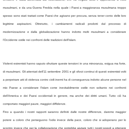
musulmani, e da una Guerra Fredda nella quale i Paesi a maggioranza musulmana troppo
spesso sono stati trattati come Paesi che agivano per procura, senza tener conto delle loro
legittime aspirazioni. Oltretutto, i cambiamenti radicali prodotti dal processo di
modernizzazione e dalla globalizzazione hanno indotto molti musulmani a considerare
l’Occidente ostile nei confronti delle tradizioni dell’Islam.
Violenti estremisti hanno saputo sfruttare queste tensioni in una minoranza, esigua ma forte,
di musulmani. Gli attentati dell’11 settembre 2001 e gli sforzi continui di questi estremisti volti
a perpetrare atti di violenza contro civili inermi ha di conseguenza indotto alcune persone nel
mio Paese a considerare l’Islam come inevitabilmente ostile non soltanto nei confronti
dell’America e dei Paesi occidentali in genere, ma anche dei diritti umani. Tutto ciò ha
comportato maggiori paure, maggiori diffidenze.
Fino a quando i nostri rapporti saranno definiti dalle nostre differenze, daremo maggior
potere a coloro che perseguono l’odio invece della pace, coloro che si adoperano per lo
scontro invece che per la collaborazione che potrebbe aiutare tutti i nostri popoli a ottenere