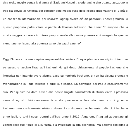
viva molto meglio senza la tirannia di Saddam Hussein, credo anche che quanto accaduto in
Iraq sia servito all’America per comprendere meglio l’uso delle risorse diplomatiche e l’utilità di
un consenso internazionale per risolvere, ogniqualvolta ciò sia possibile, i nostri problemi. A
questo proposito potrei citare le parole di Thomas Jefferson che disse: “Io auspico che la
nostra saggezza cresca in misura proporzionale alla nostra potenza e ci insegni che quanto
meno faremo ricorso alla potenza tanto più saggi saremo”.
Oggi l’America ha una duplice responsabilità: aiutare l’Iraq a plasmare un miglior futuro per
se stesso e lasciare l’Iraq agli iracheni. Ho già detto chiaramente al popolo iracheno che
l’America non intende avere alcuna base sul territorio iracheno, e non ha alcuna pretesa o
rivendicazione sul suo territorio o sulle sue risorse. La sovranità dell’Iraq è esclusivamente
sua. Per questo ho dato ordine alle nostre brigate combattenti di ritirarsi entro il prossimo
mese di agosto. Noi onoreremo la nostra promessa e l’accordo preso con il governo
iracheno democraticamente eletto di ritirare il contingente combattente dalle città irachene
entro luglio e tutti i nostri uomini dall’Iraq entro il 2012. Aiuteremo l’Iraq ad addestrare gli
uomini delle sue Forze di Sicurezza, e a sviluppare la sua economia. Ma daremo sostegno a