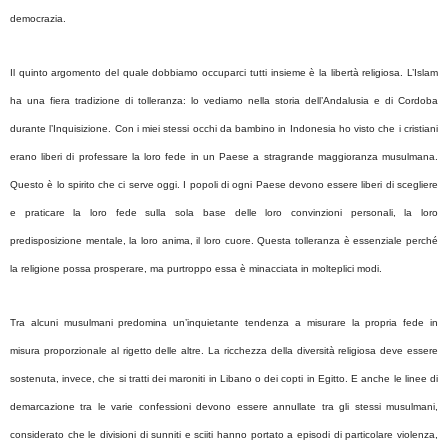
democrazia.
Il quinto argomento del quale dobbiamo occuparci tutti insieme è la libertà religiosa. L’Islam
ha una fiera tradizione di tolleranza: lo vediamo nella storia dell’Andalusia e di Cordoba
durante l’Inquisizione. Con i miei stessi occhi da bambino in Indonesia ho visto che i cristiani
erano liberi di professare la loro fede in un Paese a stragrande maggioranza musulmana.
Questo è lo spirito che ci serve oggi. I popoli di ogni Paese devono essere liberi di scegliere
e praticare la loro fede sulla sola base delle loro convinzioni personali, la loro
predisposizione mentale, la loro anima, il loro cuore. Questa tolleranza è essenziale perché
la religione possa prosperare, ma purtroppo essa è minacciata in molteplici modi.
Tra alcuni musulmani predomina un’inquietante tendenza a misurare la propria fede in
misura proporzionale al rigetto delle altre. La ricchezza della diversità religiosa deve essere
sostenuta, invece, che si tratti dei maroniti in Libano o dei copti in Egitto. E anche le linee di
demarcazione tra le varie confessioni devono essere annullate tra gli stessi musulmani,
considerato che le divisioni di sunniti e sciiti hanno portato a episodi di particolare violenza,