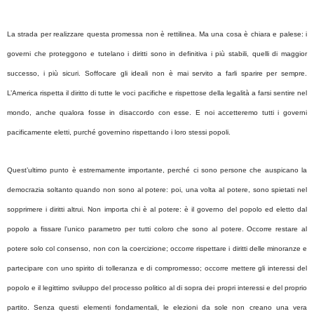
La strada per realizzare questa promessa non è rettilinea. Ma una cosa è chiara e palese: i
governi che proteggono e tutelano i diritti sono in definitiva i più stabili, quelli di maggior
successo, i più sicuri. Soffocare gli ideali non è mai servito a farli sparire per sempre.
L’America rispetta il diritto di tutte le voci pacifiche e rispettose della legalità a farsi sentire nel
mondo, anche qualora fosse in disaccordo con esse. E noi accetteremo tutti i governi
pacificamente eletti, purché governino rispettando i loro stessi popoli.
Quest’ultimo punto è estremamente importante, perché ci sono persone che auspicano la
democrazia soltanto quando non sono al potere: poi, una volta al potere, sono spietati nel
sopprimere i diritti altrui. Non importa chi è al potere: è il governo del popolo ed eletto dal
popolo a fissare l’unico parametro per tutti coloro che sono al potere. Occorre restare al
potere solo col consenso, non con la coercizione; occorre rispettare i diritti delle minoranze e
partecipare con uno spirito di tolleranza e di compromesso; occorre mettere gli interessi del
popolo e il legittimo sviluppo del processo politico al di sopra dei propri interessi e del proprio
partito. Senza questi elementi fondamentali, le elezioni da sole non creano una vera