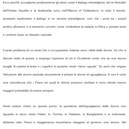
Ecco perché accogliamo positivamente gli sforzi come il dialogo interreligioso del re Abdullah
dell’Arabia Saudita e la leadership turca nell’Alliance of Civilizations. In tutto il mondo,
possiamo trasformare il dialogo in un servizio interreligioso, così che i ponti tra i popoli
portino all’azione e a interventi concreti, come combattere la malaria in Africa o portare aiuto
e conforto dopo un disastro naturale.
Il sesto problema di cui vorrei che ci occupassimo insieme sono i diritti delle donne. So che si
discute molto di questo e respingo l’opinione di chi in Occidente crede che se una donna
sceglie di coprirsi la testa e i capelli è in qualche modo “meno uguale”. So però che negare
l’istruzione alle donne equivale sicuramente a privare le donne di uguaglianza. E non è certo
una coincidenza che i Paesi nei quali le donne possono studiare e sono istruite hanno
maggiori probabilità di essere prosperi.
Vorrei essere chiaro su questo punto: la questione dell’eguaglianza delle donne non
riguarda in alcun modo l’Islam. In Turchia, in Pakistan, in Bangladesh e in Indonesia,
abbiamo visto Paesi a maggioranza musulmana eleggere al governo una donna. Nel