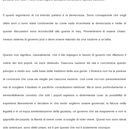
Il quarto argomento di cui intendo parlarvi è la democrazia. Sono consapevole che negli
ultimi anni ci sono state controversie su come vada incentivata la democrazia e molte di
queste discussioni sono riconducibili alla guerra in Iraq. Permettetemi di essere chiaro:
nessun sistema di governo può o deve essere imposto da una nazione a un’altra.
Questo non significa, naturalmente, che il mio impegno in favore di governi che riflettono il
volere dei loro popoli, ne esce diminuito. Ciascuna nazione dà vita e concretizza questo
principio a modo suo, sulla base delle tradizioni della sua gente. L’America non ha la pretesa
di conoscere che cosa sia meglio per ciascuna nazione, così come noi non presumeremmo
mai di scegliere il risultato in pacifiche consultazioni elettorali. Ma io sono profondamente e
irremovibilmente convinto che tutti i popoli aspirano a determinate cose: la possibilità di
esprimersi liberamente e decidere in che modo vogliono essere governati; la fiducia nella
legalità e in un’equa amministrazione della giustizia; un governo che sia trasparente e non si
approfitti del popolo; la libertà di vivere come si sceglie di voler vivere. Questi non sono ideali
solo americani: sono diritti umani, ed è per questo che noi li sosterremo ovunque.