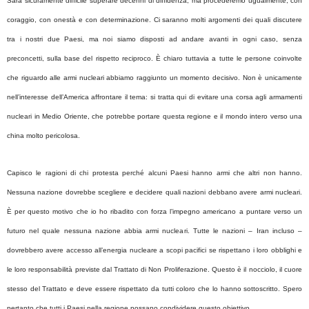
Sarà sicuramente difficile superare decenni di diffidenza, ma procederemo ugualmente, con
coraggio, con onestà e con determinazione. Ci saranno molti argomenti dei quali discutere
tra i nostri due Paesi, ma noi siamo disposti ad andare avanti in ogni caso, senza
preconcetti, sulla base del rispetto reciproco. È chiaro tuttavia a tutte le persone coinvolte
che riguardo alle armi nucleari abbiamo raggiunto un momento decisivo. Non è unicamente
nell’interesse dell’America affrontare il tema: si tratta qui di evitare una corsa agli armamenti
nucleari in Medio Oriente, che potrebbe portare questa regione e il mondo intero verso una
china molto pericolosa.
Capisco le ragioni di chi protesta perché alcuni Paesi hanno armi che altri non hanno.
Nessuna nazione dovrebbe scegliere e decidere quali nazioni debbano avere armi nucleari.
È per questo motivo che io ho ribadito con forza l’impegno americano a puntare verso un
futuro nel quale nessuna nazione abbia armi nucleari. Tutte le nazioni – Iran incluso –
dovrebbero avere accesso all’energia nucleare a scopi pacifici se rispettano i loro obblighi e
le loro responsabilità previste dal Trattato di Non Proliferazione. Questo è il nocciolo, il cuore
stesso del Trattato e deve essere rispettato da tutti coloro che lo hanno sottoscritto. Spero
pertanto che tutti i Paesi nella regione possano condividere questo obiettivo.