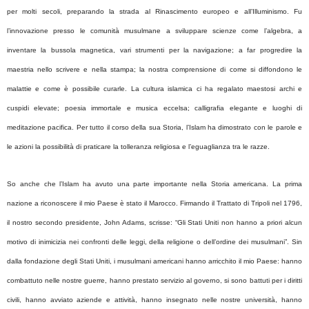
per molti secoli, preparando la strada al Rinascimento europeo e all’Illuminismo. Fu
l’innovazione presso le comunità musulmane a sviluppare scienze come l’algebra, a
inventare la bussola magnetica, vari strumenti per la navigazione; a far progredire la
maestria nello scrivere e nella stampa; la nostra comprensione di come si diffondono le
malattie e come è possibile curarle. La cultura islamica ci ha regalato maestosi archi e
cuspidi elevate; poesia immortale e musica eccelsa; calligrafia elegante e luoghi di
meditazione pacifica. Per tutto il corso della sua Storia, l’Islam ha dimostrato con le parole e
le azioni la possibilità di praticare la tolleranza religiosa e l’eguaglianza tra le razze.
So anche che l’Islam ha avuto una parte importante nella Storia americana. La prima
nazione a riconoscere il mio Paese è stato il Marocco. Firmando il Trattato di Tripoli nel 1796,
il nostro secondo presidente, John Adams, scrisse: “Gli Stati Uniti non hanno a priori alcun
motivo di inimicizia nei confronti delle leggi, della religione o dell’ordine dei musulmani”. Sin
dalla fondazione degli Stati Uniti, i musulmani americani hanno arricchito il mio Paese: hanno
combattuto nelle nostre guerre, hanno prestato servizio al governo, si sono battuti per i diritti
civili, hanno avviato aziende e attività, hanno insegnato nelle nostre università, hanno