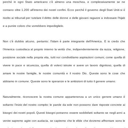
perché in ogni Stato americano c’è almeno una moschea, e complessivamente se ne
contano oltre 1.200 all’interno dei nostri confini. Ecco perché il governo degli Stati Uniti si è
rivolto ai tribunali per tutelare il diritto delle donne e delle giovani ragazze a indossare l’hijab
e a punire coloro che vorrebbero impedirglielo.
Non c’è dubbio alcuno, pertanto: l’Islam è parte integrante dell’America. E io credo che
l’America custodisca al proprio interno la verità che, indipendentemente da razza, religione,
posizione sociale nella propria vita, tutti noi condividiamo aspirazioni comuni, come quella di
vivere in pace e sicurezza, quella di volerci istruire e avere un lavoro dignitoso, quella di
amare le nostre famiglie, le nostre comunità e il nostro Dio. Queste sono le cose che
abbiamo in comune. Queste sono le speranze e le ambizioni di tutto il genere umano.
Naturalmente, riconoscere la nostra comune appartenenza a un unico genere umano è
soltanto l’inizio del nostro compito: le parole da sole non possono dare risposte concrete ai
bisogni dei nostri popoli. Questi bisogni potranno essere soddisfatti soltanto se negli anni a
venire sapremo agire con audacia, se capiremo che le sfide che dovremo affrontare sono le