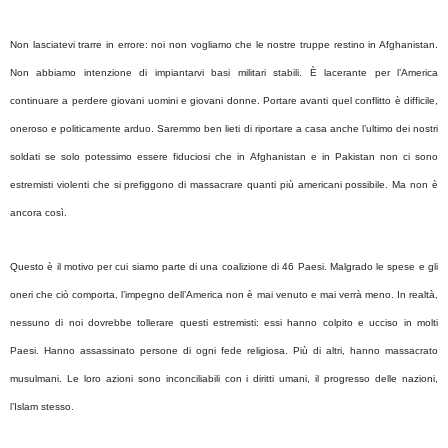
Non lasciatevi trarre in errore: noi non vogliamo che le nostre truppe restino in Afghanistan.
Non abbiamo intenzione di impiantarvi basi militari stabili. È lacerante per l’America
continuare a perdere giovani uomini e giovani donne. Portare avanti quel conflitto è difficile,
oneroso e politicamente arduo. Saremmo ben lieti di riportare a casa anche l’ultimo dei nostri
soldati se solo potessimo essere fiduciosi che in Afghanistan e in Pakistan non ci sono
estremisti violenti che si prefiggono di massacrare quanti più americani possibile. Ma non è
ancora così.
Questo è il motivo per cui siamo parte di una coalizione di 46 Paesi. Malgrado le spese e gli
oneri che ciò comporta, l’impegno dell’America non è mai venuto e mai verrà meno. In realtà,
nessuno di noi dovrebbe tollerare questi estremisti: essi hanno colpito e ucciso in molti
Paesi. Hanno assassinato persone di ogni fede religiosa. Più di altri, hanno massacrato
musulmani. Le loro azioni sono inconciliabili con i diritti umani, il progresso delle nazioni,
l’Islam stesso.