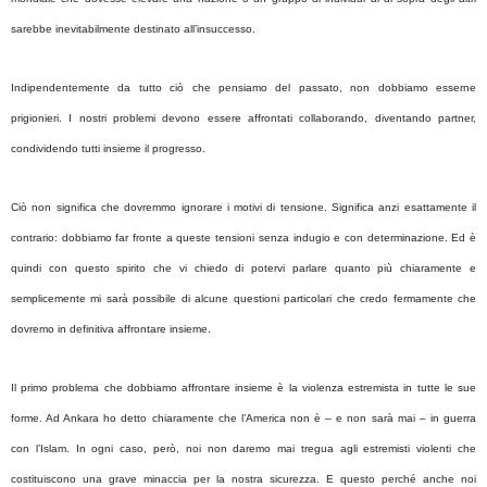
sarebbe inevitabilmente destinato all’insuccesso.
Indipendentemente da tutto ciò che pensiamo del passato, non dobbiamo esserne
prigionieri. I nostri problemi devono essere affrontati collaborando, diventando partner,
condividendo tutti insieme il progresso.
Ciò non significa che dovremmo ignorare i motivi di tensione. Significa anzi esattamente il
contrario: dobbiamo far fronte a queste tensioni senza indugio e con determinazione. Ed è
quindi con questo spirito che vi chiedo di potervi parlare quanto più chiaramente e
semplicemente mi sarà possibile di alcune questioni particolari che credo fermamente che
dovremo in definitiva affrontare insieme.
Il primo problema che dobbiamo affrontare insieme è la violenza estremista in tutte le sue
forme. Ad Ankara ho detto chiaramente che l’America non è – e non sarà mai – in guerra
con l’Islam. In ogni caso, però, noi non daremo mai tregua agli estremisti violenti che
costituiscono una grave minaccia per la nostra sicurezza. E questo perché anche noi