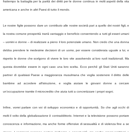
frattempo la battaglia per la parità dei diritti per le donne continua in molti aspetti della vita
americana e anche in altri Paesi di tutto il mondo.
Le nostre figlie possono dare un contributo alle nostre società pari a quello dei nostri figli, e
la nostra comune prosperità trarrà vantaggio e beneficio consentendo a tutti gli esseri umani
– uomini e donne – di realizzare a pieno il loro potenziale umano. Non credo che una donna
debba prendere le medesime decisioni di un uomo, per essere considerata uguale a lui, e
rispetto le donne che scelgono di vivere le loro vite assolvendo ai loro ruoli tradizionali. Ma
questa dovrebbe essere in ogni caso una loro scelta. Ecco perché gli Stati Uniti saranno
partner di qualsiasi Paese a maggioranza musulmana che voglia sostenere il diritto delle
bambine ad accedere all’istruzione, e voglia aiutare le giovani donne a cercare
un’occupazione tramite il microcredito che aiuta tutti a concretizzare i propri sogni.
Infine, vorrei parlare con voi di sviluppo economico e di opportunità. So che agli occhi di
molti il volto della globalizzazione è contraddittorio. Internet e la televisione possono portare
conoscenza e informazione, ma anche forme offensive di sessualità e di violenza fine a se