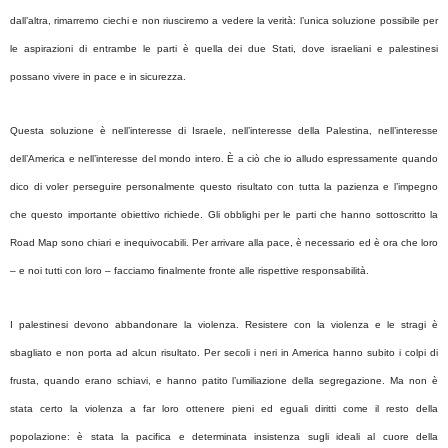
dall’altra, rimarremo ciechi e non riusciremo a vedere la verità: l’unica soluzione possibile per
le aspirazioni di entrambe le parti è quella dei due Stati, dove israeliani e palestinesi
possano vivere in pace e in sicurezza.
Questa soluzione è nell’interesse di Israele, nell’interesse della Palestina, nell’interesse
dell’America e nell’interesse del mondo intero. È a ciò che io alludo espressamente quando
dico di voler perseguire personalmente questo risultato con tutta la pazienza e l’impegno
che questo importante obiettivo richiede. Gli obblighi per le parti che hanno sottoscritto la
Road Map sono chiari e inequivocabili. Per arrivare alla pace, è necessario ed è ora che loro
– e noi tutti con loro – facciamo finalmente fronte alle rispettive responsabilità.
I palestinesi devono abbandonare la violenza. Resistere con la violenza e le stragi è
sbagliato e non porta ad alcun risultato. Per secoli i neri in America hanno subito i colpi di
frusta, quando erano schiavi, e hanno patito l’umiliazione della segregazione. Ma non è
stata certo la violenza a far loro ottenere pieni ed eguali diritti come il resto della
popolazione: è stata la pacifica e determinata insistenza sugli ideali al cuore della