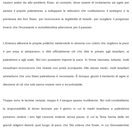
nazioni arabe da altri problemi. Esso, al contrario, deve essere di incitamento ad agire per
aiutare il popolo palestinese a sviluppare le istituzioni che costituiranno il sostegno e la
premessa del loro Stato; per riconoscere la legittimità di Israele; per scegliere il progresso
invece che l’incessante e autodistruttiva attenzione per il passato.
L’America allineerà le proprie politiche mettendole in sintonia con coloro che vogliono la pace
e per essa si adoperano, e dirà ufficialmente ciò che dirà in privato agli israeliani, ai
palestinesi e agli arabi. Noi non possiamo imporre la pace. In forma riservata, tuttavia, molti
musulmani riconoscono che Israele non potrà scomparire. Allo stesso modo, molti israeliani
ammettono che uno Stato palestinese è necessario. È dunque giunto il momento di agire in
direzione di ciò che tutti sanno essere vero e inconfutabile.
Troppe sono le lacrime versate; troppo è il sangue sparso inutilmente. Noi tutti condividiamo
la responsabilità di dover lavorare per il giorno in cui le madri israeliane e palestinesi
potranno vedere i loro figli crescere insieme senza paura; in cui la Terra Santa delle tre
grandi religioni diverrà quel luogo di pace che Dio voleva che fosse; in cui Gerusalemme