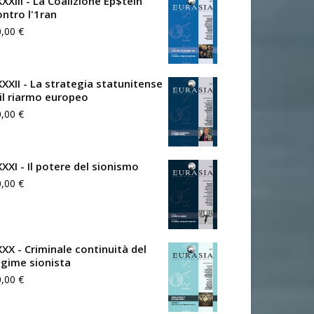
XXIII - La Coalizione Ep$tein
ontro l'1ran
0,00
€
XXXII - La strategia statunitense
 il riarmo europeo
0,00
€
XXXI - Il potere del sionismo
0,00
€
XXX - Criminale continuità del
egime sionista
0,00
€