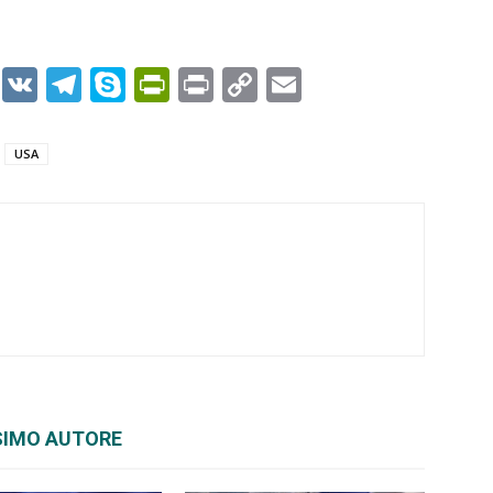
er
r
kedIn
WhatsApp
VK
Telegram
Skype
PrintFriendly
Print
Copy
Email
Link
USA
SIMO AUTORE