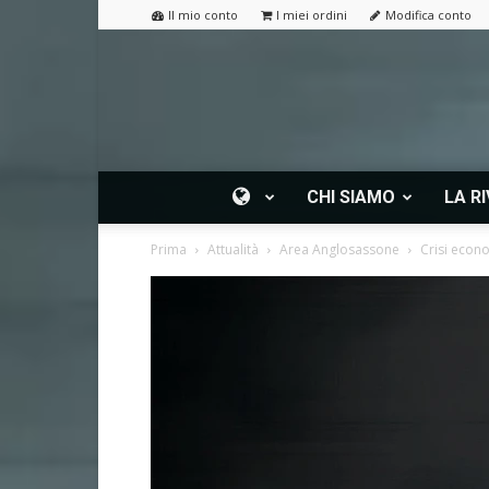
Il mio conto
I miei ordini
Modifica conto
CHI SIAMO
LA RI
Prima
Attualità
Area Anglosassone
Crisi econo