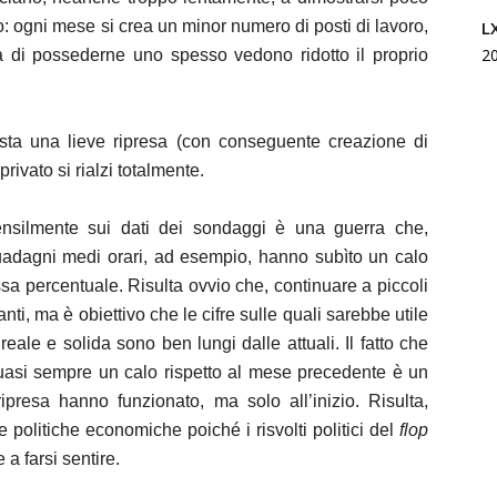
L
o: ogni mese si crea un minor numero di posti di lavoro,
2
a di possederne uno spesso vedono ridotto il proprio
ta una lieve ripresa (con conseguente creazione di
 privato si rialzi totalmente.
nsilmente sui dati dei sondaggi è una guerra che,
i guadagni medi orari, ad esempio, hanno subìto un calo
a percentuale. Risulta ovvio che, continuare a piccoli
ti, ma è obiettivo che le cifre sulle quali sarebbe utile
reale e solida sono ben lungi dalle attuali. Il fatto che
quasi sempre un calo rispetto al mese precedente è un
ripresa hanno funzionato, ma solo all’inizio. Risulta,
 politiche economiche poiché i risvolti politici del
flop
 a farsi sentire.