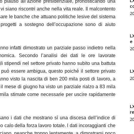
LX
ro plauso all’azione presidenziale, pronosticando una
c
vi siano riscontri anche nella vita reale. Il malcontento
2
assare le banche che attuano politiche lesive del sistema
 progetti a sostegno dell’occupazione sono di aiuto
L
e
anno infatti dimostrato un parziale passo indietro nella
2
nomica. Secondo l’analisi dei dati le ore lavorate
i stipendi nel settore privato hanno subito una battuta
L
he può essere ambigua, questo poiché il settore privato
2
nno visto la nascita di ben 200 mila posti di lavoro, a
o il mese di giugno ha visto un parziale rialzo a 83 mila
0 mila stimate come necessarie per uscire rapidamente
L
r
ano i dati che mostrano sì una discesa dell’indice di
2
calo della forza lavoro totale. I dati incoraggianti che
nciano, neanche troppo lentamente, a dimostrarsi poco