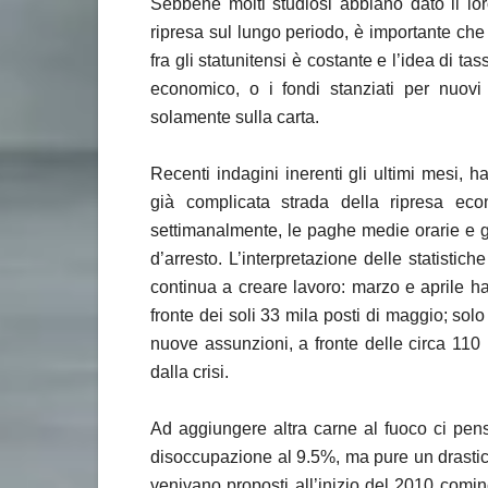
Sebbene molti studiosi abbiano dato il lo
ripresa sul lungo periodo, è importante che 
fra gli statunitensi è costante e l’idea di t
economico, o i fondi stanziati per nuovi
solamente sulla carta.
Recenti indagini inerenti gli ultimi mesi, h
già complicata strada della ripresa eco
settimanalmente, le paghe medie orarie e gl
d’arresto. L’interpretazione delle statistic
continua a creare lavoro: marzo e aprile ha
fronte dei soli 33 mila posti di maggio; sol
nuove assunzioni, a fronte delle circa 11
dalla crisi.
Ad aggiungere altra carne al fuoco ci pens
disoccupazione al 9.5%, ma pure un drastico 
venivano proposti all’inizio del 2010 comi