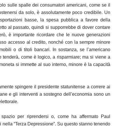
olo sulle spalle dei consumatori americani, come se il
sostenersi da solo, è assolutamente poco credibile. Un
esportazioni basse, la spesa pubblica a favore della
etto al passato, quindi si supporrebbe di dover contare
erò, è importante ricordare che le nuove generazioni
sso accesso al credito, nonché con la sempre minore
bili o di titoli bancari. In sostanza, se l’americano
e tenderà, come è logico, a risparmiare; ma si viene a
 moneta si immette al suo interno, minore è la capacità
mente spingere il presidente statunitense a correre ai
ne e gli interventi a sostegno dell’economia sono un
ettorale.
spazio per riprendersi o, come ha affermato Paul
si nella “Terza Depressione”. Su questo stanno tenendo