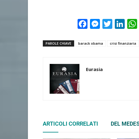
Facebook
Messeng
Twitte
Lin
PAROLE CHIAVE
barack obama
crisi finanziaria
Eurasia
ARTICOLI CORRELATI
DEL MEDE