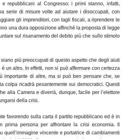
 e repubblicani al Congresso: i primi stanno, infatti,
a serie di misure volte ad aiutare i disoccupati, con
ggiare gli imprenditori, con tagli fiscali, a riprendere le
fanno una dura opposizione affinché la proposta di legge
i puntare sul risanamento del debito più che sullo stimolo
i siano più preoccupati di questo aspetto che degli aiuti
e è un altro. In effetti, non si può affermare con certezza
più importante di altre, ma si può ben pensare che, se
, la colpa ricadrà pesantemente sui democratici. Questi
e alla Camera e diverrà, dunque, facile per l’elettore
ngarsi della crisi.
nte favorendo sulla carta il partito repubblicano ed è in
 prima persona per affrontare la crisi economia. Il
su quell’immagine vincente e portatrice di cambiamenti