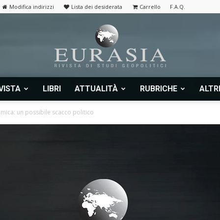
Modifica indirizzi
Lista dei desiderata
Carrello
F.A.Q.
VISTA
LIBRI
ATTUALITÀ
RUBRICHE
ALTR
Eurasia
mica: un possibile scacco politico
|