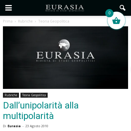
0
Prima
Rubriche
Teoria Geopolitica
Rubriche
Teoria Geopolitica
Dall’unipolarità alla
multipolarità
Di
Eurasia
-
23 Agosto 2010