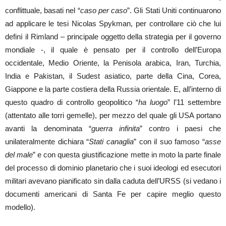
conflittuale, basati nel “
caso per caso
”. Gli Stati Uniti continuarono
ad applicare le tesi Nicolas Spykman, per controllare ciò che lui
definì il Rimland – principale oggetto della strategia per il governo
mondiale -, il quale è pensato per il controllo dell’Europa
occidentale, Medio Oriente, la Penisola arabica, Iran, Turchia,
India e Pakistan, il Sudest asiatico, parte della Cina, Corea,
Giappone e la parte costiera della Russia orientale. E, all’interno di
questo quadro di controllo geopolitico “
ha luogo
” l’11 settembre
(attentato alle torri gemelle), per mezzo del quale gli USA portano
avanti la denominata “
guerra infinita
” contro i paesi che
unilateralmente dichiara “
Stati canaglia
” con il suo famoso “
asse
del male
” e con questa giustificazione mette in moto la parte finale
del processo di dominio planetario che i suoi ideologi ed esecutori
militari avevano pianificato sin dalla caduta dell’URSS (si vedano i
documenti americani di Santa Fe per capire meglio questo
modello).