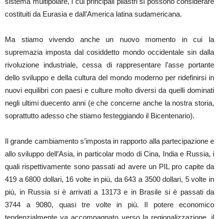
sistema multipolare, i cui principali pilastri si possono considerare
costituiti da Eurasia e dall’America latina sudamericana.
Ma stiamo vivendo anche un nuovo momento in cui la
supremazia imposta dal cosiddetto mondo occidentale sin dalla
rivoluzione industriale, cessa di rappresentare l’asse portante
dello sviluppo e della cultura del mondo moderno per ridefinirsi in
nuovi equilibri con paesi e culture molto diversi da quelli dominati
negli ultimi duecento anni (e che concerne anche la nostra storia,
soprattutto adesso che stiamo festeggiando il Bicentenario).
Il grande cambiamento s’imposta in rapporto alla partecipazione e
allo sviluppo dell’Asia, in particolar modo di Cina, India e Russia, i
quali rispettivamente sono passati ad avere un PIL pro capite da
419 a 6800 dollari, 16 volte in più, da 643 a 3500 dollari, 5 volte in
più, in Russia si è arrivati a 13173 e in Brasile si è passati da
3744 a 9080, quasi tre volte in più. Il potere economico
tendenzialmente va accompagnato verso la regionalizzazione, il