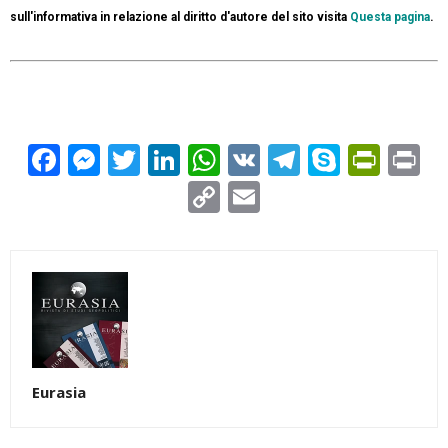
sull'informativa in relazione al diritto d'autore del sito visita
Questa pagina
.
Facebook
Messenger
Twitter
LinkedIn
WhatsApp
VK
Telegram
Skype
Prin
Pr
Copy
Email
Link
Eurasia