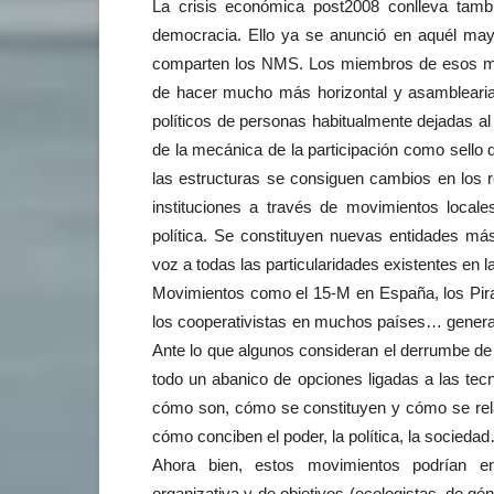
La crisis económica post2008 conlleva tambi
democracia. Ello ya se anunció en aquél may
comparten los NMS. Los miembros de esos mo
de hacer mucho más horizontal y asamblearia.
políticos de personas habitualmente dejadas a
de la mecánica de la participación como sello
las estructuras se consiguen cambios en los r
instituciones a través de movimientos locales
política. Se constituyen nuevas entidades má
voz a todas las particularidades existentes en l
Movimientos como el 15-M en España, los Pirata
los cooperativistas en muchos países… generan
Ante lo que algunos consideran el derrumbe de 
todo un abanico de opciones ligadas a las tec
cómo son, cómo se constituyen y cómo se rel
cómo conciben el poder, la política, la socieda
Ahora bien, estos movimientos podrían en
organizativa y de objetivos (ecologistas, de géne