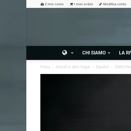
Il mio conto
I miei ordini
Modifica conto
CHI SIAMO
LA RI
Prima
Articoli in altre lingue
Español
DEBILITA