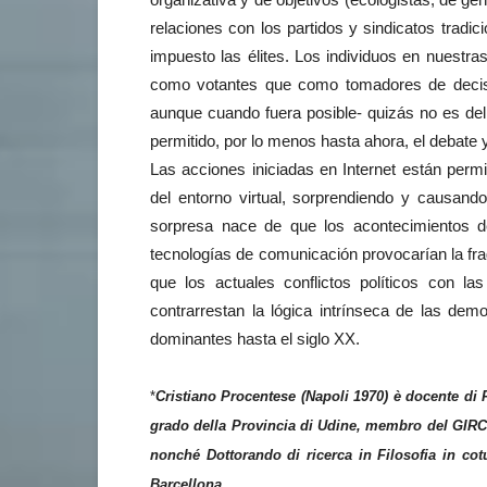
relaciones con los partidos y sindicatos tradi
impuesto las élites. Los individuos en nuest
como votantes que como tomadores de decision
aunque cuando fuera posible- quizás no es del
permitido, por lo menos hasta ahora, el debate
Las acciones iniciadas en Internet están permi
del entorno virtual, sorprendiendo y causando d
sorpresa nace de que los acontecimientos d
tecnologías de comunicación provocarían la f
que los actuales conflictos políticos con la
contrarrestan la lógica intrínseca de las de
dominantes hasta el siglo XX.
*
Cristiano Procentese (Napoli 1970) è docente di 
grado della Provincia di Udine, membro del GIRCH
nonché Dottorando di ricerca in Filosofia in cotu
Barcellona.