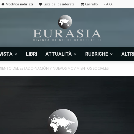
Modifica indirizzi
Lista dei desiderata
Carrello
F.A.Q.
VISTA
LIBRI
ATTUALITÀ
RUBRICHE
ALTR
Eurasia
MIENTO DEL ESTADO-NACIÓN Y NUEVOS MOVIMIENTOS SOCIALES
|