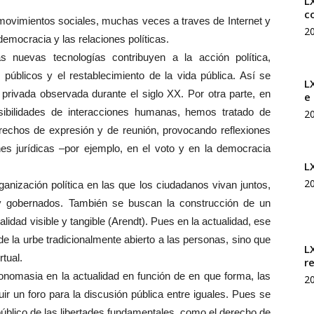
LX
c
 movimientos sociales, muchas veces a traves de Internet y
2
 democracia y las relaciones políticas.
s nuevas tecnologías contribuyen a la acción política,
públicos y el restablecimiento de la vida pública. Así se
L
a privada observada durante el siglo XX. Por otra parte, en
e
sibilidades de interacciones humanas, hemos tratado de
2
erechos de expresión y de reunión, provocando reflexiones
ones jurídicas –por ejemplo, en el voto y en la democracia
L
2
anización política en las que los ciudadanos vivan juntos,
 y gobernados. También se buscan la construcción de un
alidad visible y tangible (Arendt). Pues en la actualidad, ese
r de la urbe tradicionalmente abierto a las personas, sino que
L
rtual.
r
onomasia en la actualidad en función de en que forma, las
2
ir un foro para la discusión pública entre iguales. Pues se
 público de las libertades fundamentales, como el derecho de