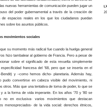
L
, las nuevas herramientas de comunicación pueden jugar un
2
 abuso del poder gubernamental a través de la creación de
ón de espacios reales en los que los ciudadanos puedan
nes sobre los asuntos públicos.
os movimientos sociales
aunque su momento más radical fue cuando la huelga general
eros hizo tambalear al gobierno de Francia. Pero a pesar de
lexionar sobre el significado de esta revuelta simplemente
especificidad francesa del ’68, pero que se inserta en el
Bendit) y –como hemos dicho- planetaria. Además hay,
o pudo convertirse en cabeza visible del movimiento, ni
s otros. Más que una tentativa de toma de poder, lo que se
y a la forma de vida imperante. En los años ’70 y ’80 se
ro no en exclusiva- varios movimientos que destacan
es menospreciados- de la vida social: derechos étnicos,