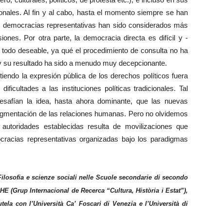
cionales. Al fin y al cabo, hasta el momento siempre se han
ras democracias representativas han sido considerados más
es. Por otra parte, la democracia directa es difícil y -
 todo deseable, ya qué el procedimiento de consulta no ha
 y su resultado ha sido a menudo muy decepcionante.
tiendo la expresión pública de los derechos políticos fuera
ificultades a las instituciones políticas tradicionales. Tal
esafían la idea, hasta ahora dominante, que las nuevas
ragmentación de las relaciones humanas. Pero no olvidemos
s autoridades establecidas resulta de movilizaciones que
mocracias representativas organizadas bajo los paradigmas
Filosofia e scienze sociali nelle Scuole secondarie di secondo
E (Grup Internacional de Recerca “Cultura, Història i Estat”),
tela con l’Università Ca’ Foscari di Venezia e l’Università di