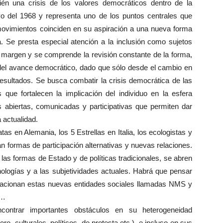
én una crisis de los valores democráticos dentro de la
o del 1968 y representa uno de los puntos centrales que
vimientos coinciden en su aspiración a una nueva forma
 Se presta especial atención a la inclusión como sujetos
l margen y se comprende la revisión constante de la forma,
 del avance democrático, dado que sólo desde el cambio en
esultados. Se busca combatir la crisis democrática de las
 que fortalecen la implicación del individuo en la esfera
s abiertas, comunicadas y participativas que permiten dar
a actualidad.
s en Alemania, los 5 Estrellas en Italia, los ecologistas y
 formas de participación alternativas y nuevas relaciones.
las formas de Estado y de políticas tradicionales, se abren
nologías y a las subjetividades actuales. Habrá que pensar
acionan estas nuevas entidades sociales llamadas NMS y
d…
contrar importantes obstáculos en su heterogeneidad
ro, culturales, políticos, de protesta etc.), e incluso en sus