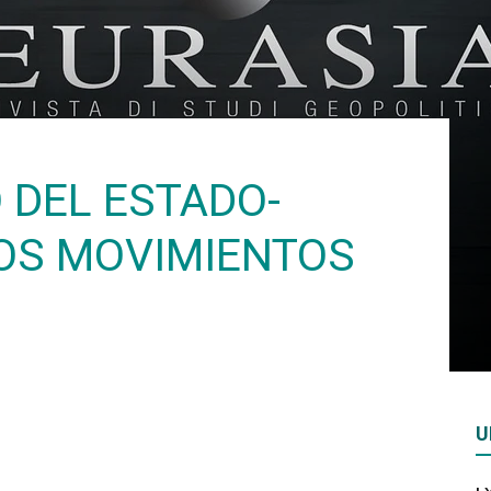
Rivista
di
 DEL ESTADO-
OS MOVIMIENTOS
studi
U
geopolitici