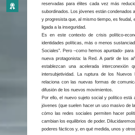
reservadas para élites cada vez más reduc
subordinados. Los jóvenes están condenados a vi
y progresista que, al mismo tiempo, es feudal,
ligada a la inseguridad.
Es en este contexto de crisis político-eco
identidades políticas, más o menos sustancia
Sociales”. Pero –como hemos apuntado- para c
nueva protagonista: la Red. A partir de los a
establezcan una acelerada interconexión 
intersubjetividad. La ruptura de los Nuevo
relaciona con las nuevas formas de comunic
difusión de los nuevos movimientos.
Por ello, el nuevo sujeto social y político está
jóvenes (que suelen hacer un uso masivo de l
cómo las redes sociales permiten hacer polít
cambian los equilibrios de poder. Dilucidaremo
poderes fácticos y, en qué medida, unos y otro