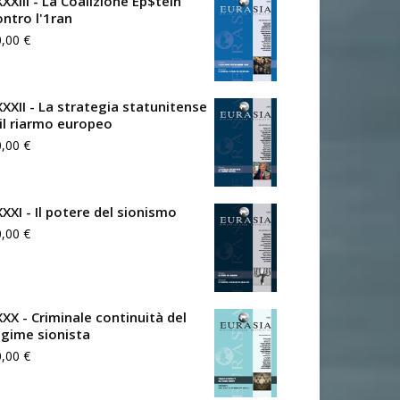
XXIII - La Coalizione Ep$tein
ontro l'1ran
0,00
€
XXXII - La strategia statunitense
 il riarmo europeo
0,00
€
XXXI - Il potere del sionismo
0,00
€
XXX - Criminale continuità del
egime sionista
0,00
€