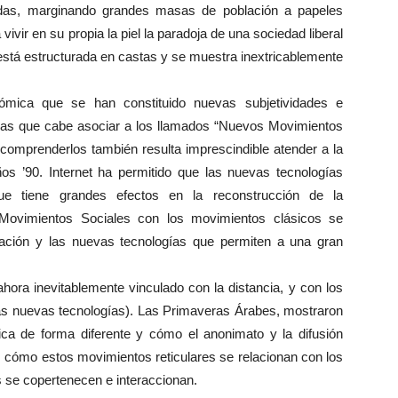
idas, marginando grandes masas de población a papeles
vir en su propia la piel la paradoja de una sociedad liberal
 está estructurada en castas y se muestra inextricablemente
nómica que se han constituido nuevas subjetividades e
das que cabe asociar a los llamados “Nuevos Movimientos
omprenderlos también resulta imprescindible atender a la
ños ’90. Internet ha permitido que las nuevas tecnologías
que tiene grandes efectos en la reconstrucción de la
s Movimientos Sociales con los movimientos clásicos se
ación y las nuevas tecnologías que permiten a una gran
 ahora inevitablemente vinculado con la distancia, y con los
as nuevas tecnologías). Las Primaveras Árabes, mostraron
ica de forma diferente y cómo el anonimato y la difusión
s cómo estos movimientos reticulares se relacionan con los
s se copertenecen e interaccionan.