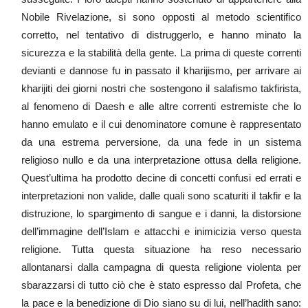
Nobile Rivelazione, si sono opposti al metodo scientifico
corretto, nel tentativo di distruggerlo, e hanno minato la
sicurezza e la stabilità della gente. La prima di queste correnti
devianti e dannose fu in passato il kharijismo, per arrivare ai
kharijiti dei giorni nostri che sostengono il salafismo takfirista,
al fenomeno di Daesh e alle altre correnti estremiste che lo
hanno emulato e il cui denominatore comune è rappresentato
da una estrema perversione, da una fede in un sistema
religioso nullo e da una interpretazione ottusa della religione.
Quest’ultima ha prodotto decine di concetti confusi ed errati e
interpretazioni non valide, dalle quali sono scaturiti il takfir e la
distruzione, lo spargimento di sangue e i danni, la distorsione
dell’immagine dell’Islam e attacchi e inimicizia verso questa
religione. Tutta questa situazione ha reso necessario
allontanarsi dalla campagna di questa religione violenta per
sbarazzarsi di tutto ciò che è stato espresso dal Profeta, che
la pace e la benedizione di Dio siano su di lui, nell’hadith sano: