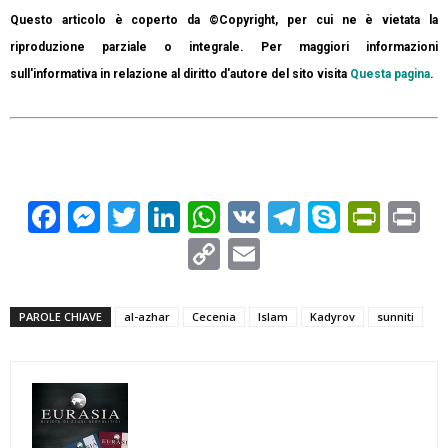
Questo articolo è coperto da ©Copyright, per cui ne è vietata la
riproduzione parziale o integrale. Per maggiori informazioni
sull'informativa in relazione al diritto d'autore del sito visita
Questa pagina
.
Facebook
Messenger
Twitter
LinkedIn
WhatsApp
VK
Telegram
Skype
Prin
Pr
Copy
Email
Link
PAROLE CHIAVE
al-azhar
Cecenia
Islam
Kadyrov
sunniti