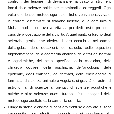
confronti dei fenomeni di devianza e ha usato gli strumenti
forniti dalle scienze salde per esaminarli e correggerli. Ogni
volta che le sue metodologie scientifiche venivano ravvivate,
le correnti estremiste si tiravano indietro, e la comunità di
Muhammad imboccava la retta via per dedicarsi e prendersi
cura della costruzione della civiltà. A quel punto ci furono degli
scienziati geniali che diedero il loro contributo nel campo
dell’algebra, delle equazioni, del calcolo, delle equazioni
trigonometriche, della geometria analitica, delle frazioni normali
e logaritmiche, del peso specifico, della medicina, della
chirurgia oculare, della psichiatria, dell’oncologia, delle
epidemie, degli embrioni, dei farmaci, delle enciclopedie di
farmacia, di scienza animale e vegetale, di gravità terrestre, di
astronomia, di scienze ambientali, di scienze acustiche e
ottiche e altre scienze: questi furono i frutti innegabili delle
metodologie adottate dalla comunità sunnita.
Lungo la storia le ondate di pensiero confuso e deviato si sono
susseguite. I loro adepti hanno sostenuto di appartenere alla