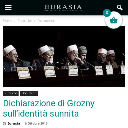
0
Prima
Rubriche
Documenti
Rubriche
Documenti
Dichiarazione di Grozny
sull’identità sunnita
Di
Eurasia
-
6 Ottobre 2016