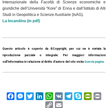
Internazionale della Facoltà di Scienze economiche e
giuridiche dell’Università “Kore” di Enna e dall’Istituto di Alti
Studi in Geopolitica e Scienze Ausiliarie (IsAG).
La locandina (in pdf)
Questo articolo è coperto da ©Copyright, per cui ne è vietata la
riproduzione parziale o integrale. Per maggiori informazioni
sull'informativa in relazione al diritto d'autore del sito visita
Questa pagina
.
Facebook
Messenger
Twitter
LinkedIn
WhatsApp
VK
Telegram
Skype
Prin
Pr
Copy
Email