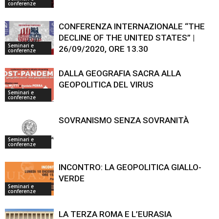
conferenze
CONFERENZA INTERNAZIONALE “THE
DECLINE OF THE UNITED STATES” |
Seminari e
26/09/2020, ORE 13.30
conferenze
DALLA GEOGRAFIA SACRA ALLA
GEOPOLITICA DEL VIRUS
Seminari e
conferenze
SOVRANISMO SENZA SOVRANITÀ
Seminari e
conferenze
INCONTRO: LA GEOPOLITICA GIALLO-
VERDE
Seminari e
conferenze
LA TERZA ROMA E L’EURASIA