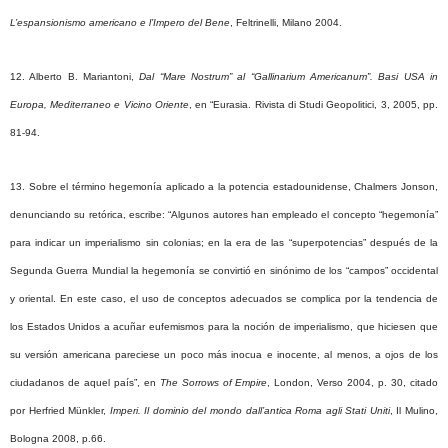
L’espansionismo americano e l’Impero del Bene
,
Feltrinelli
, Milano 2004.
12. Alberto B.
Mariantoni
,
Dal “Mare
Nostrum
” al “
Gallinarium
Americanum
”. Basi
USA
in
Europa, Mediterraneo e Vicino Oriente
, en “Eurasia. Rivista di Studi Geopolitici, 3, 2005, pp.
81-94.
13.
Sobre el término hegemonía aplicado a la potencia estadounidense, Chalmers Jonson,
denunciando su retórica, escribe: “Algunos autores han empleado el concepto “hegemonía”
para indicar un imperialismo sin colonias; en la era de las “superpotencias” después de la
Segunda Guerra Mundial la hegemonía se convirtió en sinónimo de los “campos” occidental
y oriental. En este caso, el uso de conceptos adecuados se complica por la tendencia de
los Estados Unidos a acuñar eufemismos para la noción de imperialismo, que hiciesen que
su versión americana pareciese un poco más inocua e inocente, al menos, a ojos de los
ciudadanos de aquel país”, en
The
Sorrows
of Empire
,
London
, Verso 2004, p. 30, citado
por
Herfried
Münkler
,
Imperi.
Il dominio del mondo dall’antica Roma agli Stati Uniti
, Il Mulino,
Bologna 2008, p.66.