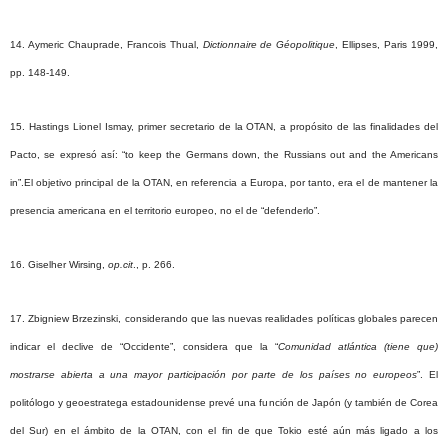
14. Aymeric Chauprade, Francois Thual,
Dictionnaire de Géopolitique
, Ellipses, Paris 1999,
pp. 148-149.
15. Hastings Lionel Ismay, primer secretario de la OTAN, a propósito de las finalidades del
Pacto, se expresó así: “to keep the Germans down, the Russians out and the Americans
in”.
El objetivo principal de la OTAN, en referencia a Europa, por tanto, era el de mantener la
presencia americana en el territorio europeo, no el de “defenderlo”.
16.
Giselher
Wirsing
,
op.cit
.,
p. 266.
17.
Zbigniew
Brzezinski
, considerando que las nuevas realidades políticas globales parecen
indicar el declive de “Occidente”, considera que la “
Comunidad atlántica (tiene que)
mostrarse abierta a una mayor participación por parte de los países no europeos
”. El
politólogo y geoestratega estadounidense prevé una función de Japón (y también de Corea
del Sur) en el ámbito de la OTAN, con el fin de que Tokio esté aún más ligado a los