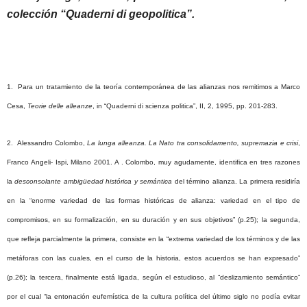
colección “Quaderni di geopolitica”.
1. Para un tratamiento de la teoría contemporánea de las alianzas nos remitimos a Marco
Cesa,
Teorie delle alleanze
, in “Quaderni di scienza politica”, II, 2, 1995, pp. 201-283.
2. Alessandro Colombo,
La lunga alleanza.
La Nato
tra consolidamento, supremazia e crisi
,
Franco Angeli-
Ispi
, Milano 2001. A . Colombo, muy agudamente, identifica en tres razones
la
desconsolante
ambigüedad histórica y semántica
del término alianza. La primera residiría
en la “enorme variedad de las formas históricas de alianza: variedad en el tipo de
compromisos, en su formalización, en su duración y en sus objetivos” (p.25); la segunda,
que refleja parcialmente la primera, consiste en la “extrema variedad de los términos y de las
metáforas con las cuales, en el curso de la historia, estos acuerdos se han expresado”
(p.26); la tercera, finalmente está ligada, según el estudioso, al “deslizamiento semántico”
por el cual “la entonación eufemística de la cultura política del último siglo no podía evitar