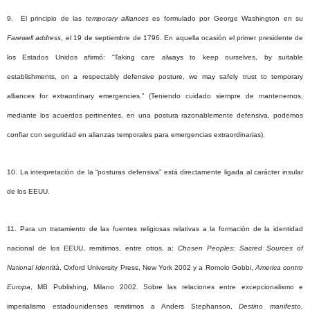
9. El principio de las
temporary
alliances
es
formulado por George Washington en su
Farewell
address
, el 19 de septiembre de 1796.
En aquella ocasión el primer presidente de
los Estados Unidos afirmó: “
Taking
care
always
to
keep
ourselves
,
by
suitable
establishments
, on a
respectably
defensive
posture,
we
may
safely
trust
to
temporary
alliances
for
extraordinary
emergencies
.”
(Teniendo cuidado siempre de mantenernos,
mediante los acuerdos pertinentes, en una postura razonablemente defensiva, podemos
confiar con seguridad en alianzas temporales para emergencias extraordinarias).
10. La interpretación de la “posturas defensiva” está directamente ligada al carácter insular
de los EEUU.
11. Para un tratamiento de las fuentes religiosas relativas a la formación de la identidad
nacional de los EEUU, remitimos, entre otros, a:
Chosen
Peoples
:
Sacred
Sources
of
National
Identità
, Oxford University Press, New York 2002 y a Romolo Gobbi,
America contro
Europa
, MB
Publishing
, Milano 2002
. Sobre las relaciones entre excepcionalismo e
imperialismo estadounidenses remitimos a
Anders
Stephanson
,
Destino manifesto.