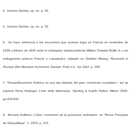
4. Antonio
Zischka
,
op. cit
.,
p. 50.
5. Antonio
Zischka
,
op. cit
.,
p. 53.
6. Se hace referencia a los encuentros que tuvieron lugar en Francia en noviembre de
1938 y febrero de 1939 entre el embajador estadounidense William
Christian
Bullitt
Jr. y los
embajadores polacos
Potocki
e
Lukasiewicz; relatado en Giselher
Wirsing
,
Roosevelt
et
l’
Europe
(
Der
Masslose
Kontinent
)
,
Grasset
, Paris s.d., ma 1942, p. 266.
7.
“
Geopolíticamente América es una isla distante del
gran
continente eurasiático”, así se
expresa
Henry
Kissinger
,
L’arte della diplomazia
,
Sperling
&
Kupfer
Editori, Milano 2006,
pp.634-635
8. Bernard Guillerez,
L’Otan, instrument de la puissance américaine
, en “Revue Française
de Géopolitique”, 1, 2003, p. 215.