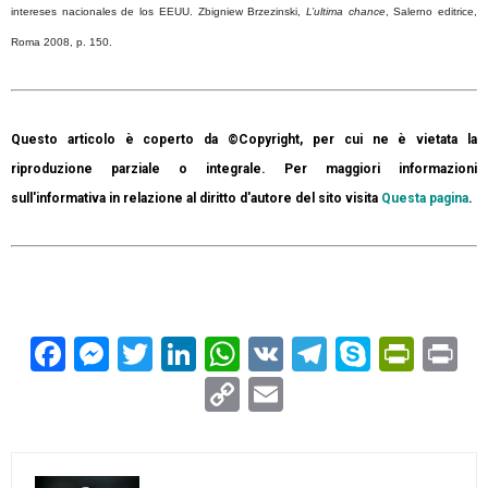
intereses nacionales de los EEUU.
Zbigniew
Brzezinski
,
L’ultima
chance
, Salerno editrice,
Roma 2008, p. 150.
Questo articolo è coperto da ©Copyright, per cui ne è vietata la
riproduzione parziale o integrale. Per maggiori informazioni
sull'informativa in relazione al diritto d'autore del sito visita
Questa pagina
.
Facebook
Messenger
Twitter
LinkedIn
WhatsApp
VK
Telegram
Skype
Prin
Pr
Copy
Email
Link