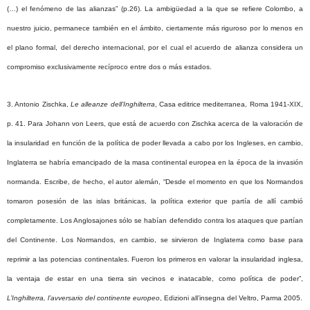
(…) el fenómeno de las alianzas” (p.26). La ambigüedad a la que se refiere Colombo, a
nuestro juicio, permanece también en el ámbito, ciertamente más riguroso por lo menos en
el plano formal, del derecho internacional, por el cual el acuerdo de alianza considera un
compromiso exclusivamente recíproco entre dos o más estados.
3.
Antonio
Zischka
,
Le alleanze dell’Inghilterra
, Casa editrice mediterranea, Roma 1941-XIX,
p. 41
. Para Johann von Leers, que está de acuerdo con Zischka acerca de la valoración de
la insularidad en función de la política de poder llevada a cabo por los Ingleses, en cambio,
Inglaterra se habría emancipado de la masa continental europea en la época de la invasión
normanda. Escribe, de hecho, el autor alemán, “Desde el momento en que los Normandos
tomaron posesión de las islas británicas, la política exterior que partía de allí cambió
completamente. Los Anglosajones sólo se habían defendido contra los ataques que partían
del Continente. Los Normandos, en cambio, se sirvieron de Inglaterra como base para
reprimir a las potencias continentales. Fueron los primeros en valorar la insularidad inglesa,
la ventaja de estar en una tierra sin vecinos e inatacable, como política de poder”,
L’Inghilterra, l’avversario del continente europeo
, Edizioni all’insegna del Veltro, Parma 2005.