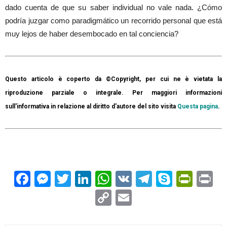
dado cuenta de que su saber individual no vale nada. ¿Cómo
podría juzgar como paradigmático un recorrido personal que está
muy lejos de haber desembocado en tal conciencia?
Questo articolo è coperto da ©Copyright, per cui ne è vietata la
riproduzione parziale o integrale. Per maggiori informazioni
sull'informativa in relazione al diritto d'autore del sito visita
Questa pagina
.
Facebook
Messenger
Twitter
LinkedIn
WhatsApp
VK
Telegram
Skype
Prin
Pr
Copy
Email
Link