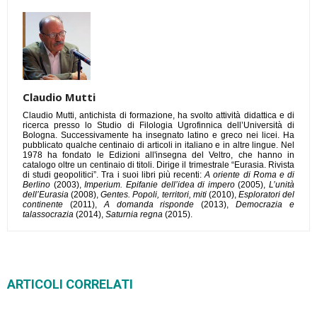
Claudio Mutti
Claudio Mutti, antichista di formazione, ha svolto attività didattica e di
ricerca presso lo Studio di Filologia Ugrofinnica dell’Università di
Bologna. Successivamente ha insegnato latino e greco nei licei. Ha
pubblicato qualche centinaio di articoli in italiano e in altre lingue. Nel
1978 ha fondato le Edizioni all'insegna del Veltro, che hanno in
catalogo oltre un centinaio di titoli. Dirige il trimestrale “Eurasia. Rivista
di studi geopolitici”. Tra i suoi libri più recenti:
A oriente di Roma e di
Berlino
(2003),
Imperium. Epifanie dell’idea di impero
(2005),
L’unità
dell’Eurasia
(2008),
Gentes. Popoli, territori, miti
(2010),
Esploratori del
continente
(2011),
A domanda risponde
(2013),
Democrazia e
talassocrazia
(2014),
Saturnia regna
(2015).
ARTICOLI CORRELATI