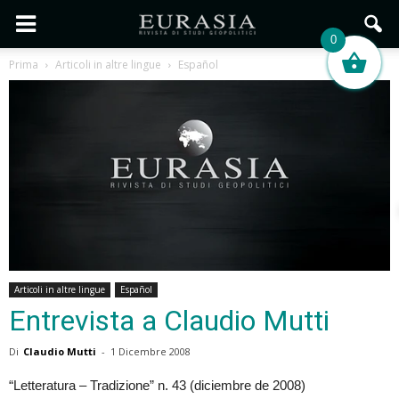
0
Prima
Articoli in altre lingue
Español
Articoli in altre lingue
Español
Entrevista a Claudio Mutti
Di
Claudio Mutti
-
1 Dicembre 2008
“Letteratura – Tradizione” n. 43 (diciembre de 2008)