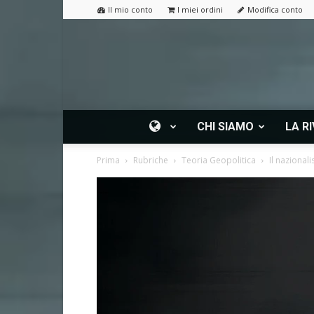
Il mio conto
I miei ordini
Modifica conto
CHI SIAMO
LA RI
Prima
Rubriche
Teoria Geopolitica
Il nazional