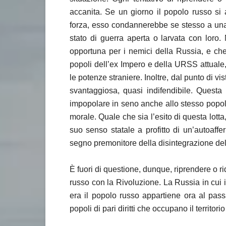
accanita. Se un giorno il popolo russo si a
forza, esso condannerebbe se stesso a una l
stato di guerra aperta o larvata con loro
opportuna per i nemici della Russia, e che,
popoli dell’ex Impero e della URSS attuale,
le potenze straniere. Inoltre, dal punto di 
svantaggiosa, quasi indifendibile. Questa lo
impopolare in seno anche allo stesso popol
morale. Quale che sia l’esito di questa lotta
suo senso statale a profitto di un’autoaff
segno premonitore della disintegrazione del
È fuori di questione, dunque, riprendere o ridu
russo con la Rivoluzione. La Russia in cui il
era il popolo russo appartiene ora al pass
popoli di pari diritti che occupano il territo