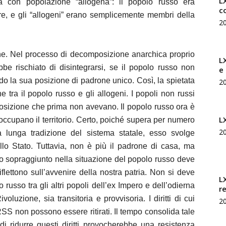
LX
a con popolazione “allogena”: il popolo russo era
c
tre, e gli “allogeni” erano semplicemente membri della
2
ne. Nel processo di decomposizione anarchica proprio
L
bbe rischiato di disintegrarsi, se il popolo russo non
e
ndo la sua posizione di padrone unico. Così, la spietata
2
ne tra il popolo russo e gli allogeni. I popoli non russi
osizione che prima non avevano. Il popolo russo ora è
L
e occupano il territorio. Certo, poiché supera per numero
2
a lunga tradizione del sistema statale, esso svolge
ello Stato. Tuttavia, non è più il padrone di casa, ma
o sopraggiunto nella situazione del popolo russo deve
iflettono sull’avvenire della nostra patria. Non si deve
L
usso tra gli altri popoli dell’ex Impero e dell’odierna
r
uzione, sia transitoria e provvisoria. I diritti di cui
2
SS non possono essere ritirati. Il tempo consolida tale
di ridurre questi diritti provocherebbe una resistenza