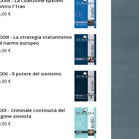
XXIII - La Coalizione Ep$tein
ontro l'1ran
0,00
€
XXXII - La strategia statunitense
 il riarmo europeo
0,00
€
XXXI - Il potere del sionismo
0,00
€
XXX - Criminale continuità del
egime sionista
0,00
€