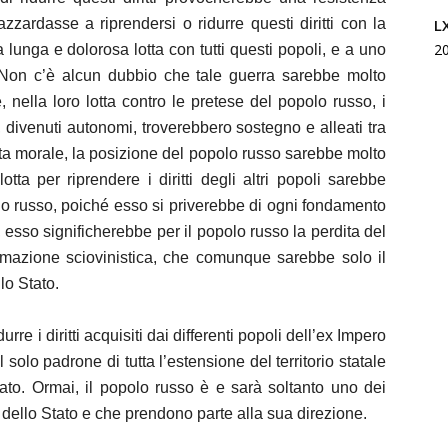
L
zzardasse a riprendersi o ridurre questi diritti con la
2
unga e dolorosa lotta con tutti questi popoli, e a uno
. Non c’è alcun dubbio che tale guerra sarebbe molto
 nella loro lotta contro le pretese del popolo russo, i
 divenuti autonomi, troverebbero sostegno e alleati tra
vista morale, la posizione del popolo russo sarebbe molto
tta per riprendere i diritti degli altri popoli sarebbe
o russo, poiché esso si priverebbe di ogni fondamento
, esso significherebbe per il popolo russo la perdita del
ermazione sciovinistica, che comunque sarebbe solo il
lo Stato.
rre i diritti acquisiti dai differenti popoli dell’ex Impero
 solo padrone di tutta l’estensione del territorio statale
ato. Ormai, il popolo russo è e sarà soltanto uno dei
rio dello Stato e che prendono parte alla sua direzione.