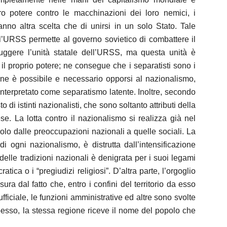
oro potere contro le macchinazioni dei loro nemici, i
anno altra scelta che di unirsi in un solo Stato. Tale
l’URSS permette al governo sovietico di combattere il
truggere l’unità statale dell’URSS, ma questa unità è
 il proprio potere; ne consegue che i separatisti sono i
ione è possibile e necessario opporsi al nazionalismo,
nterpretato come separatismo latente. Inoltre, secondo
to di istinti nazionalisti, che sono soltanto attributi della
se. La lotta contro il nazionalismo si realizza già nel
polo dalle preoccupazioni nazionali a quelle sociali. La
i ogni nazionalismo, è distrutta dall’intensificazione
elle tradizioni nazionali è denigrata per i suoi legami
atica o i “pregiudizi religiosi”. D’altra parte, l’orgoglio
ura dal fatto che, entro i confini del territorio da esso
fficiale, le funzioni amministrative ed altre sono svolte
esso, la stessa regione riceve il nome del popolo che