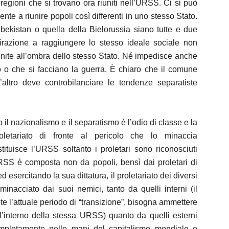
regioni che si trovano ora riuniti nell’URSS. Ci si può
iente a riunire popoli così differenti in uno stesso Stato.
Uzbekistan o quella della Bielorussia siano tutte e due
spirazione a raggiungere lo stesso ideale sociale non
unite all’ombra dello stesso Stato. Né impedisce anche
ro o che si facciano la guerra. È chiaro che il comune
altro deve controbilanciare le tendenze separatiste
l nazionalismo e il separatismo è l’odio di classe e la
oletariato di fronte al pericolo che lo minaccia
tuisce l’URSS soltanto i proletari sono riconosciuti
l’URSS è composta non da popoli, bensì dai proletari di
 esercitando la sua dittatura, il proletariato dei diversi
nacciato dai suoi nemici, tanto da quelli interni (il
e l’attuale periodo di “transizione”, bisogna ammettere
all’interno della stessa URSS) quanto da quelli esterni
ompletamente nelle mani del capitalismo mondiale e