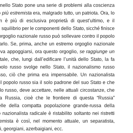
nello Stato pone una serie di problemi alla coscienza
o
più estremista
era, malgrado tutto, un patriota. Ora, lo
 è più di esclusiva proprietà di quest’ultimo, e il
 squilibrio per le componenti dello Stato, sicché finisce
orgoglio nazionale russo può sollevare contro il popolo
isolarlo. Se, prima, anche un estremo orgoglio nazionale
teva appoggiarsi, ora questo orgoglio,
se raggiunge un
tale, che, lungi dall’edificare l’unità dello Stato, la fa
polo russo svolge nello Stato, il nazionalismo russo
sso, ciò che prima era impensabile. Un nazionalista
il popolo russo sia il solo padrone del suo Stato e che
o russo, deve accettare, nelle attuali circostanze, che
ua Russia, cioè che le frontiere di questa “Russia”
lle della compatta popolazione grande-russa della
azionalista radicale è ristabilito soltanto nei ristretti
stremista è così, nel momento attuale, un separatista,
i, georgiani, azerbaigiani, ecc.