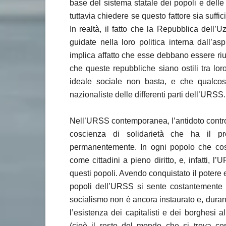
base del sistema statale dei popoli e delle 
tuttavia chiedere se questo fattore sia suffic
In realtà, il fatto che la Repubblica dell’
guidate nella loro politica interna dall’a
implica affatto che esse debbano essere ri
che queste repubbliche siano ostili tra lo
ideale sociale non basta, e che qualcos’
nazionaliste delle differenti parti dell’URSS.
Nell’URSS contemporanea, l’antidoto contro i
coscienza di solidarietà che ha il pr
permanentemente. In ogni popolo che costi
come cittadini a pieno diritto, e, infatti, 
questi popoli. Avendo conquistato il potere ed
popoli dell’URSS si sente costantemente mi
socialismo non è ancora instaurato e, durant
l’esistenza dei capitalisti e dei borghesi 
(cioè il resto del mondo che si trova c