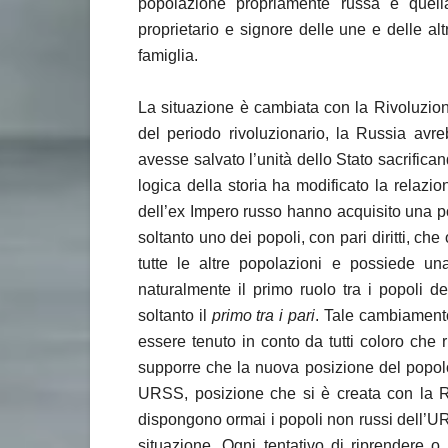
popolazione propriamente russa e quell
proprietario e signore delle une e delle al
famiglia.
La situazione è cambiata con la Rivoluzio
del periodo rivoluzionario, la Russia avre
avesse salvato l’unità dello Stato sacrifica
logica della storia ha modificato la relazio
dell’ex Impero russo hanno acquisito una p
soltanto uno dei popoli, con pari diritti, ch
tutte le altre popolazioni e possiede un
naturalmente il primo ruolo tra i popoli d
soltanto il
primo tra i pari
. Tale cambiament
essere tenuto in conto da tutti coloro che r
supporre che la nuova posizione del popolo r
URSS, posizione che si è creata con la Rivol
dispongono ormai i popoli non russi dell’UR
situazione. Ogni tentativo di riprendere o 