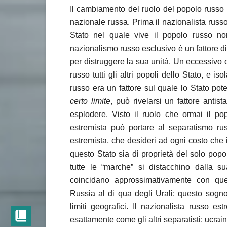
Il cambiamento del ruolo del popolo russo 
nazionale russa. Prima il nazionalista russ
Stato nel quale vive il popolo russo non
nazionalismo russo esclusivo è un fattore di
per distruggere la sua unità. Un eccessivo 
russo tutti gli altri popoli dello Stato, e 
russo era un fattore sul quale lo Stato po
certo limite
, può rivelarsi un fattore antista
esplodere. Visto il ruolo che ormai il po
estremista può portare al separatismo ru
estremista, che desideri ad ogni costo che 
questo Stato sia di proprietà del solo popol
tutte le “marche” si distacchino dalla s
coincidano approssimativamente con que
Russia al di qua degli Urali: questo sogno n
limiti geografici. Il nazionalista russo e
esattamente come gli altri separatisti: ucrain