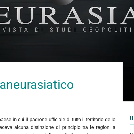
Rivista
di
paneurasiatico
studi
U
e in cui il padrone ufficiale di tutto il territorio dello
geopolitici
faceva alcuna distinzione di principio tra le regioni a