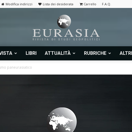
Modifica indirizzi
Lista dei desiderata
Carrello
F.A.Q.
VISTA
LIBRI
ATTUALITÀ
RUBRICHE
ALTR
Eurasia
ismo paneurasiatico
|