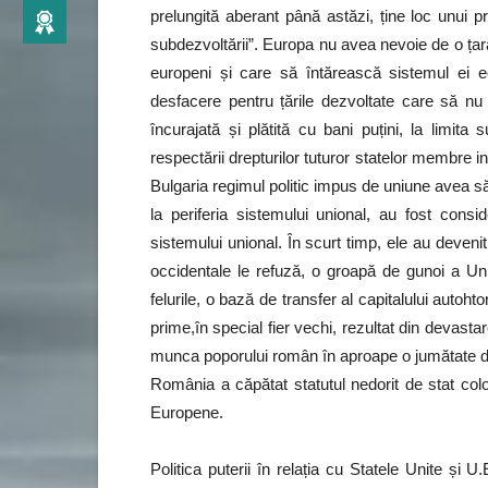
prelungită aberant până astăzi, ține loc unui 
subdezvoltării”. Europa nu avea nevoie de o țară
europeni și care să întărească sistemul ei 
desfacere pentru țările dezvoltate care să n
încurajată și plătită cu bani puțini, la limita
respectării drepturilor tuturor statelor membre 
Bulgaria regimul politic impus de uniune avea să 
la periferia sistemului unional, au fost con
sistemului unional. În scurt timp, ele au deveni
occidentale le refuză, o groapă de gunoi a Uni
felurile, o bază de transfer al capitalului autoh
prime,în special fier vechi, rezultat din devasta
munca poporului român în aproape o jumătate de
România a căpătat statutul nedorit de stat colon
Europene.
Politica puterii în relația cu Statele Unite și