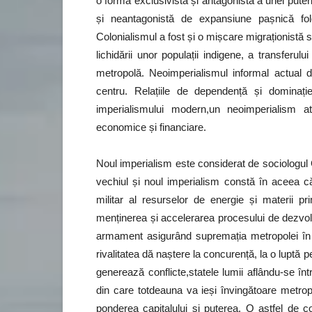
o formă exclusivistă și antagonistă a unei puter
și neantagonistă de expansiune pașnică f
Colonialismul a fost și o mișcare migraționistă s
lichidării unor populații indigene, a transferul
metropolă. Neoimperialismul informal actual de
centru. Relațiile de dependență și dominați
imperialismului modern,un neoimperialism a
economice și financiare.
Noul imperialism este considerat de sociologul G
vechiul și noul imperialism constă în aceea că 
militar al resurselor de energie și materii 
menținerea și accelerarea procesului de dezvolt
armament asigurând supremația metropolei în 
rivalitatea dă naștere la concurență, la o luptă
generează conflicte,statele lumii aflându-se în
din care totdeauna va ieși învingătoare metrop
ponderea capitalului și puterea. O astfel de co