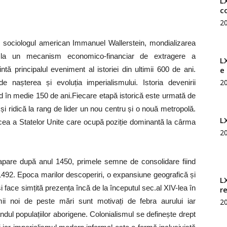
LX
c
2
 de sociologul american Immanuel Wallerstein, mondializarea
lui la un mecanism economico-financiar de extragere a
L
e
ntă principalul eveniment al istoriei din ultimii 600 de ani.
2
e nașterea și evoluția imperialismului. Istoria devenirii
nd în medie 150 de ani.Fiecare etapă istorică este urmată de
i ridică la rang de lider un nou centru și o nouă metropolă.
L
cea a Statelor Unite care ocupă poziție dominantă la cârma
2
 apare după anul 1450, primele semne de consolidare fiind
 1492. Epoca marilor descoperiri, o expansiune geografică și
L
și face simțită prezența încă de la începutul sec.al XIV-lea în
r
umii noi de peste mări sunt motivați de febra aurului iar
2
dul populațiilor aborigene. Colonialismul se definește drept