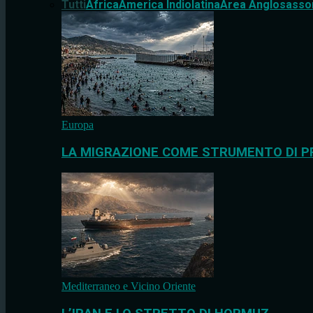
Tutti
Africa
America Indiolatina
Area Anglosasso
Europa
LA MIGRAZIONE COME STRUMENTO DI P
Mediterraneo e Vicino Oriente