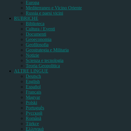
Europa
Mediterraneo e Vicino Oriente
Russia e paesi vicini
RUBRICHE
Biblioteca
Cultura / Eventi
Documenti
Geoeconomia
Geofilosofia
Geostrategia e Militaria
Notizie
Scienza e tecnologia
Teoria Geopolitica
ALTRE LINGUE
Deutsch
English
Español
Français
Magyar
Polski
Português
Pусский
Română
Türkçe
Ελληνικά