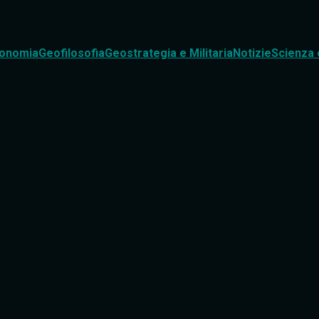
onomia
Geofilosofia
Geostrategia e Militaria
Notizie
Scienza 