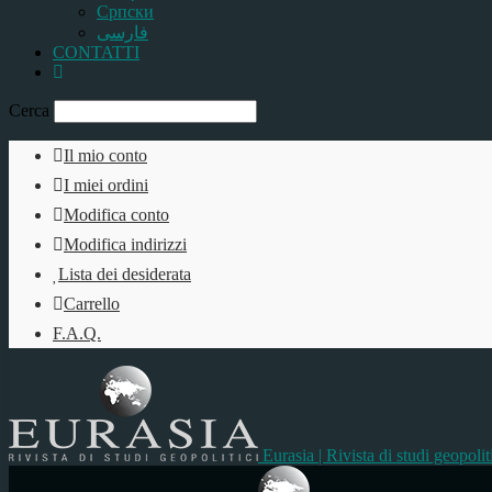
Српски
فارسی
CONTATTI
Cerca
Il mio conto
I miei ordini
Modifica conto
Modifica indirizzi
Lista dei desiderata
Carrello
F.A.Q.
Eurasia | Rivista di studi geopolit