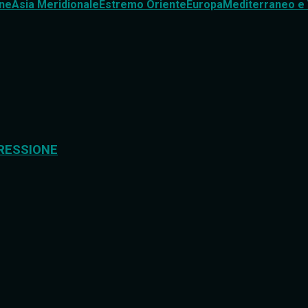
ne
Asia Meridionale
Estremo Oriente
Europa
Mediterraneo e 
RESSIONE