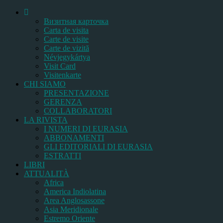
Bизитная карточка
Carta de visita
Carte de visite
Carte de vizită
Névjegykártya
Visit Card
Visitenkarte
CHI SIAMO
PRESENTAZIONE
GERENZA
COLLABORATORI
LA RIVISTA
I NUMERI DI EURASIA
ABBONAMENTI
GLI EDITORIALI DI EURASIA
ESTRATTI
LIBRI
ATTUALITÀ
Africa
America Indiolatina
Area Anglosassone
Asia Meridionale
Estremo Oriente