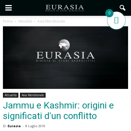
0
Prima
Attualità
Asia Meridionale
Attualità
Asia Meridionale
Jammu e Kashmir: origini e
significati d'un conflitto
Di
Eurasia
-
8 Luglio 2010