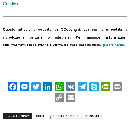
Condividi
Questo articolo è coperto da ©Copyright, per cui ne è vietata la
riproduzione parziale o integrale. Per maggiori informazioni
sull'informativa in relazione al diritto d'autore del sito visita
Questa pagina
.
Facebook
Messenger
Twitter
LinkedIn
WhatsApp
VK
Telegram
Skype
Prin
Pr
Copy
Email
Link
PAROLE CHIAVE
India
Jammu e Kashmir
Pakistan