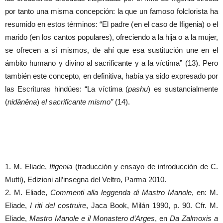
por tanto una misma concepción: la que un famoso folclorista ha
resumido en estos términos: “El padre (en el caso de Ifigenia) o el
marido (en los cantos populares), ofreciendo a la hija o a la mujer,
se ofrecen a sí mismos, de ahí que esa sustitución une en el
ámbito humano y divino al sacrificante y a la víctima” (13). Pero
también este concepto, en definitiva, había ya sido expresado por
las Escrituras hindúes: “La víctima (
pashu
) es sustancialmente
(
nidânêna
)
el sacrificante mismo”
(14).
1. M. Eliade,
Ifigenia
(traducción y ensayo de introducción de C.
Mutti), Edizioni all’insegna del Veltro, Parma 2010.
2. M. Eliade,
Commenti alla leggenda di Mastro Manole
, en: M.
Eliade,
I riti del costruire
, Jaca Book, Milán 1990, p. 90. Cfr. M.
Eliade,
Mastro Manole e il Monastero d’Arges
, en
Da Zalmoxis a