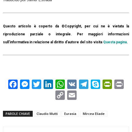
Questo articolo è coperto da ©Copyright, per cui ne è vietata la
riproduzione parziale o integrale. Per maggiori informazioni
sull'informativa in relazione al diritto d'autore del sito visita
Questa pagina
.
Facebook
Messenger
Twitter
LinkedIn
WhatsApp
VK
Telegram
Skype
Prin
Pr
Copy
Email
Link
PAROLE CHIAVE
Claudio Mutti
Eurasia
Mircea Eliade