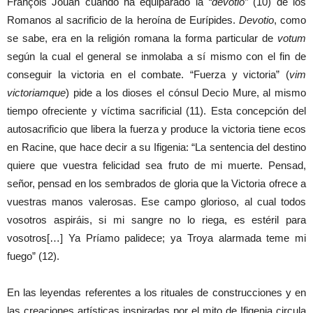
François Jouan cuando ha equiparado la
“devotio”
(10) de los
Romanos al sacrificio de la heroína de Eurípides.
Devotio
, como
se sabe, era en la religión romana la forma particular de
votum
según la cual el general se inmolaba a sí mismo con el fin de
conseguir la victoria en el combate. “Fuerza y victoria” (
vim
victoriamque
) pide a los dioses el cónsul Decio Mure, al mismo
tiempo ofreciente y víctima sacrificial (11). Esta concepción del
autosacrificio que libera la fuerza y produce la victoria tiene ecos
en Racine, que hace decir a su Ifigenia: “La sentencia del destino
quiere que vuestra felicidad sea fruto de mi muerte. Pensad,
señor, pensad en los sembrados de gloria que la Victoria ofrece a
vuestras manos valerosas. Ese campo glorioso, al cual todos
vosotros aspiráis, si mi sangre no lo riega, es estéril para
vosotros[…] Ya Príamo palidece; ya Troya alarmada teme mi
fuego” (12).
En las leyendas referentes a los rituales de construcciones y en
las creaciones artísticas inspiradas por el mito de Ifigenia circula