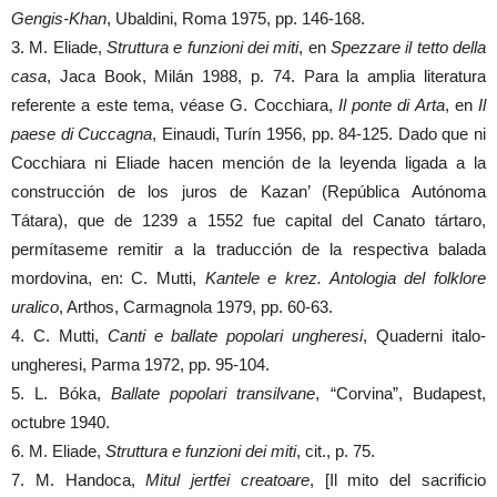
Gengis-Khan
, Ubaldini, Roma 1975, pp. 146-168.
3. M. Eliade,
Struttura e funzioni dei miti
, en
Spezzare il tetto della
casa
, Jaca Book, Milán 1988, p. 74. Para la amplia literatura
referente a este tema, véase G. Cocchiara,
Il ponte di Arta
, en
Il
paese di Cuccagna
, Einaudi, Turín 1956, pp. 84-125. Dado que ni
Cocchiara ni Eliade hacen mención de la leyenda ligada a la
construcción de los juros de Kazan’ (República Autónoma
Tátara), que de 1239 a 1552 fue capital del Canato tártaro,
permítaseme remitir a la traducción de la respectiva balada
mordovina, en: C. Mutti,
Kantele e krez. Antologia del folklore
uralico
, Arthos, Carmagnola 1979, pp. 60-63.
4. C. Mutti,
Canti e ballate popolari ungheresi
, Quaderni italo-
ungheresi, Parma 1972, pp. 95-104.
5. L. Bóka,
Ballate popolari transilvane
, “Corvina”, Budapest,
octubre 1940.
6. M. Eliade,
Struttura e funzioni dei miti
, cit., p. 75.
7. M. Handoca,
Mitul jertfei creatoare
, [Il mito del sacrificio