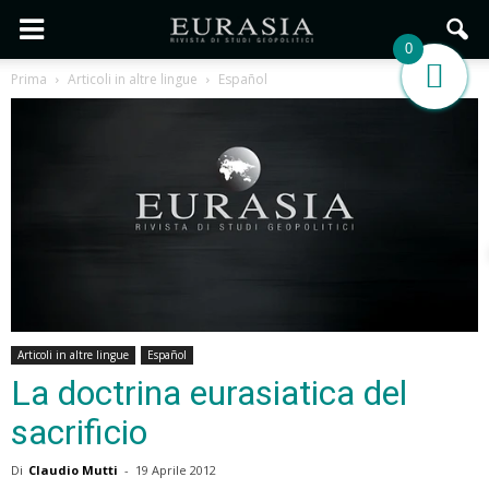
0
Prima
Articoli in altre lingue
Español
Articoli in altre lingue
Español
La doctrina eurasiatica del
sacrificio
Di
Claudio Mutti
-
19 Aprile 2012