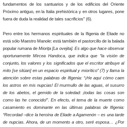
fundamentos de los santuarios y de los edificios del Oriente
Próximo antiguo, en la Italia prehistórica y en otros lugares, pone
fuera de duda la realidad de tales sacrificios” (6).
Pero entre los hermanos espirituales de la Ifigenia de Eliade no
está sólo Maestro Manole: está también el pastorcillo de la balada
popular rumana de
Mioriţa [La ovejita]. Es algo que hace observar
oportunamente Mircea Handoca, que indica que “la visión de
conjunto, los valores y los significados que el escritor atribuye al
mito [se sitúan] en un espacio espiritual y miorítico” (7) y llama la
atención sobre estas palabras de Ifigenia: “¡He aquí cómo caen
los astros en mis nupcias! El murmullo de las aguas, el susurro
de los abetos, el gemido de la soledad: ¡todas las cosas son
como las he conocido!”. En efecto, el tema de la muerte como
casamiento es dominante en las últimas palabras de Ifigenia:
“Recordad –dice la heroína de Eliade a Agamenón – es una tarde
de nupcias. Ahora, de un momento a otro, seré esposa… ¿Por