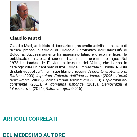
Claudio Mutti
Claudio Mutti, antichista di formazione, ha svolto attività didattica e di
ricerca presso lo Studio di Filologia Ugrofinnica dell’Università di
Bologna. Successivamente ha insegnato latino e greco nei licei. Ha
pubblicato qualche centinaio di articoli in italiano e in altre lingue. Nel
1978 ha fondato le Edizioni all'insegna del Veltro, che hanno in
catalogo oltre un centinaio di titoli. Dirige il trimestrale “Eurasia. Rivista
di studi geopolitici”. Tra i suoi libri più recenti:
A oriente di Roma e di
Berlino
(2003),
Imperium. Epifanie dell’idea di impero
(2005),
L’unità
dell’Eurasia
(2008),
Gentes. Popoli, territori, miti
(2010),
Esploratori del
continente
(2011),
A domanda risponde
(2013),
Democrazia e
talassocrazia
(2014),
Saturnia regna
(2015).
ARTICOLI CORRELATI
DEL MEDESIMO AUTORE