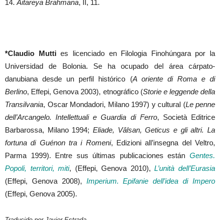
14.
Aitareya Brahmana
, II, 11.
*Claudio Mutti
es licenciado en Filologia Finohúngara por la
Universidad de Bolonia. Se ha ocupado del área cárpato-
danubiana desde un perfil histórico (
A oriente di Roma e di
Berlino
, Effepi, Genova 2003), etnográfico (
Storie e leggende della
Transilvania
, Oscar Mondadori, Milano 1997) y cultural (
Le penne
dell’Arcangelo. Intellettuali e Guardia di Ferro
, Società Editrice
Barbarossa, Milano 1994;
Eliade, Vâlsan, Geticus e gli altri. La
fortuna di Guénon tra i Romeni
, Edizioni all’insegna del Veltro,
Parma 1999). Entre sus últimas publicaciones están
Gentes.
Popoli, territori, miti
, (Effepi, Genova 2010),
L’unità dell’Eurasia
(Effepi, Genova 2008),
Imperium. Epifanie dell’idea di Impero
(Effepi, Genova 2005).
Traducido por Javier Estrada