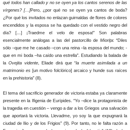
qué todos han callado y no se oyen ya los cantos serenos de las
vírgenes? […]
Pero, ¿por qué no se oyen ya cantos de boda?
¿Por qué los invitados no enlazan guirnaldas de flores de colores
encendidos y la esposa se ha quedado con el vestido negro del
día? […] ¡Traedme el velo de esposa!” Son palabras
esencialmente análogas a las del pastorcillo de
Mioriţa
: “Diles
sólo –que me he casado –con una reina –la esposa del mundo; -
que en mi boda –ha caído una estrella”. Estudiando la balada de
la
Ovejita vidente
, Eliade dirá que “
la muerte asimilada a un
matrimonio es
[un motivo folclórico] arcaico y hunde sus raíces
en la prehistoria” (8).
El tema del sacrificio generador de victoria estaba ya claramente
presente en la Ifigenia de Eurípides. “Yo –dice la protagonista de
la tragedia en cuestión – vengo a dar a los Griegos una salvación
que aportará la victoria. Llevadme, yo soy la que expugnará la
ciudad de Ilio y de los Frigios” (9). Por tanto, no le falta razón a