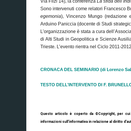
Via Filzi 14), la conferenza
La sfida dell’Ind
Sono intervenuti come relatori Francesco Bru
egemonia
), Vincenzo Mungo (redazione e
Arduino Paniccia (docente di Studi strategici 
L’organizzazione è stata a cura dell’Associa
di Alti Studi in Geopolitica e Scienze Ausilia
Trieste. L’evento rientra nel Ciclo 2011-201
CRONACA DEL SEMINARIO (di Lorenzo Sal
TESTO DELL’INTERVENTO DI F. BRUNELLO
Questo articolo è coperto da ©Copyright, per cui 
informazioni sull'informativa in relazione al diritto d'au