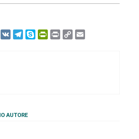
er
r
kedIn
WhatsApp
VK
Telegram
Skype
PrintFriendly
Print
Copy
Email
Link
MO AUTORE