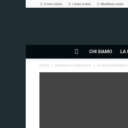
Il mio conto
I miei ordini
Modifica conto
CHI SIAMO
LA 
Prima
Seminari e conferenze
La sfida dell'India