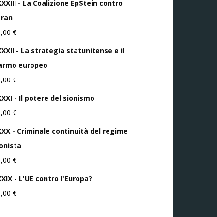
XXXIII - La Coalizione Ep$tein contro
1ran
0,00
€
XXII - La strategia statunitense e il
iarmo europeo
0,00
€
XXI - Il potere del sionismo
0,00
€
XXX - Criminale continuità del regime
ionista
0,00
€
XXIX - L'UE contro l'Europa?
0,00
€