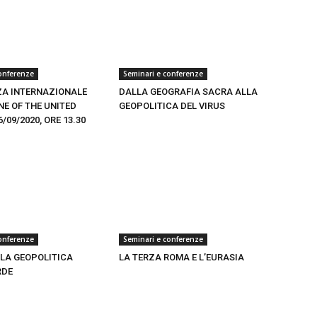
onferenze
Seminari e conferenze
A INTERNAZIONALE
DALLA GEOGRAFIA SACRA ALLA
NE OF THE UNITED
GEOPOLITICA DEL VIRUS
6/09/2020, ORE 13.30
onferenze
Seminari e conferenze
 LA GEOPOLITICA
LA TERZA ROMA E L’EURASIA
RDE