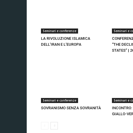
Seminari e conferenze
Seminari e c
LA RIVOLUZIONE ISLAMICA
CONFERENZ
DELL’IRAN E L’EUROPA
“THE DECLI
STATES” | 2
Seminari e conferenze
Seminari e c
SOVRANISMO SENZA SOVRANITÀ
INCONTRO:
GIALLO-VE