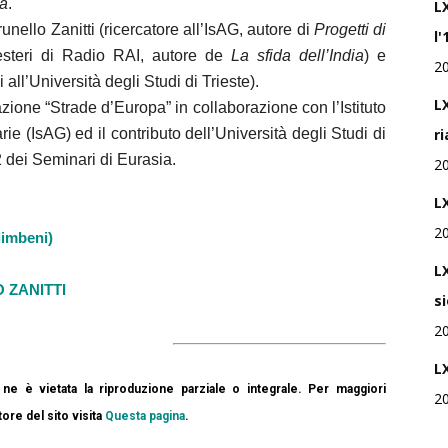
ia
.
L
nello Zanitti (ricercatore all’IsAG, autore di
Progetti di
l'
steri di Radio RAI, autore de
La sfida dell’India
) e
2
all’Università degli Studi di Trieste).
LX
zione “Strade d’Europa” in collaborazione con l’Istituto
rie (IsAG) ed il contributo dell’Università degli Studi di
r
2 dei Seminari di Eurasia.
2
LX
2
imbeni)
L
 ZANITTI
s
2
L
ne è vietata la riproduzione parziale o integrale. Per maggiori
2
tore del sito visita
Questa pagina
.