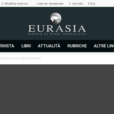
Modifica indirizzi
Lista dei desiderata
Carrello
F.A.Q.
RIVISTA
LIBRI
ATTUALITÀ
RUBRICHE
ALTRE LI
Eurasia
: nascita di una superpotenza?
|