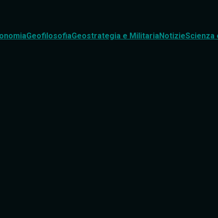
onomia
Geofilosofia
Geostrategia e Militaria
Notizie
Scienza 