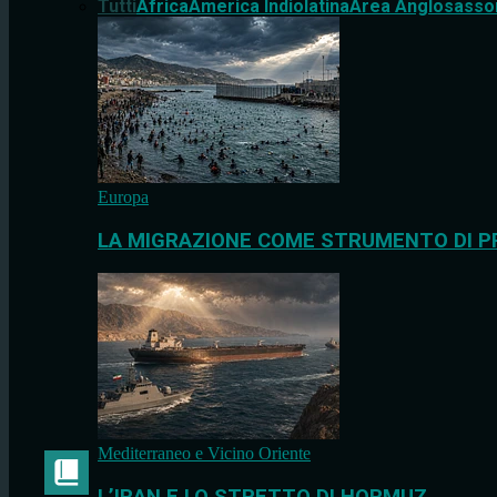
Tutti
Africa
America Indiolatina
Area Anglosasso
Europa
LA MIGRAZIONE COME STRUMENTO DI P
Mediterraneo e Vicino Oriente