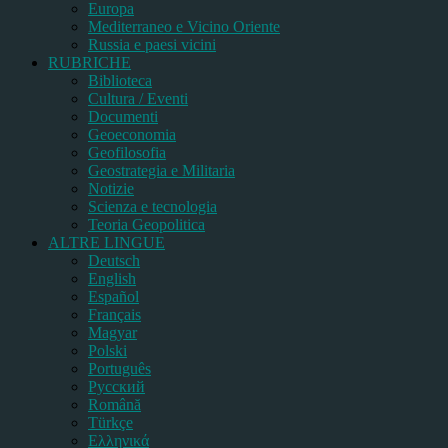
Europa
Mediterraneo e Vicino Oriente
Russia e paesi vicini
RUBRICHE
Biblioteca
Cultura / Eventi
Documenti
Geoeconomia
Geofilosofia
Geostrategia e Militaria
Notizie
Scienza e tecnologia
Teoria Geopolitica
ALTRE LINGUE
Deutsch
English
Español
Français
Magyar
Polski
Português
Pусский
Română
Türkçe
Ελληνικά