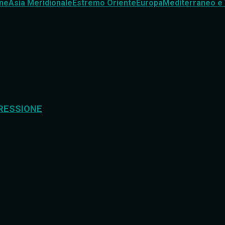
ne
Asia Meridionale
Estremo Oriente
Europa
Mediterraneo e 
RESSIONE