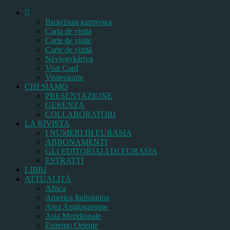
Bизитная карточка
Carta de visita
Carte de visite
Carte de vizită
Névjegykártya
Visit Card
Visitenkarte
CHI SIAMO
PRESENTAZIONE
GERENZA
COLLABORATORI
LA RIVISTA
I NUMERI DI EURASIA
ABBONAMENTI
GLI EDITORIALI DI EURASIA
ESTRATTI
LIBRI
ATTUALITÀ
Africa
America Indiolatina
Area Anglosassone
Asia Meridionale
Estremo Oriente