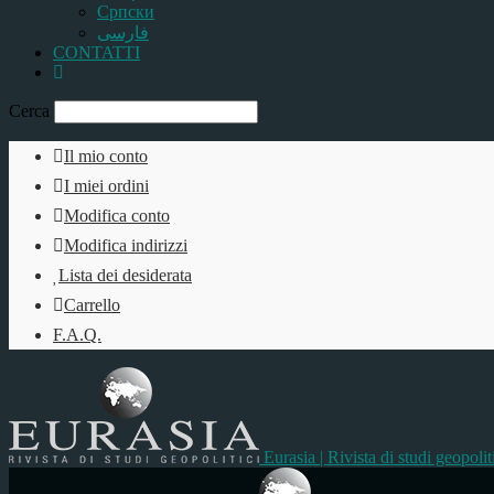
Српски
فارسی
CONTATTI
Cerca
Il mio conto
I miei ordini
Modifica conto
Modifica indirizzi
Lista dei desiderata
Carrello
F.A.Q.
Eurasia | Rivista di studi geopolit