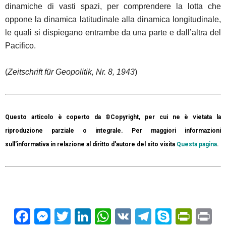
dinamiche di vasti spazi, per comprendere la lotta che
oppone la dinamica latitudinale alla dinamica longitudinale,
le quali si dispiegano entrambe da una parte e dall’altra del
Pacifico.
(
Zeitschrift für Geopolitik, Nr. 8, 1943
)
Questo articolo è coperto da ©Copyright, per cui ne è vietata la
riproduzione parziale o integrale. Per maggiori informazioni
sull'informativa in relazione al diritto d'autore del sito visita
Questa pagina
.
Facebook
Messenger
Twitter
LinkedIn
WhatsApp
VK
Telegram
Skype
Prin
Pr